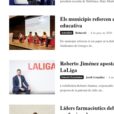
president executiu de Telefónica, Marc Murtra
Els municipis reforcen e
educativa
Actualitat
Redacció
-
4 de juny de 2026
Els municipis reforcen el seu paper en la llu
Sindicatura de Greuges de...
Roberto Jiménez aposta 
LaLiga
Selecció Econòmica
Jordi González
-
4 de
L'exfutbolista Roberto Jiménez, responsable d
proposta de la patronal de clubs als...
Líders farmacèutics deba