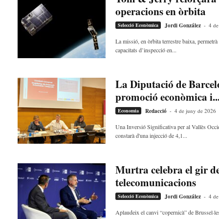
e
operacions en òrbita
c
Selecció Econòmica
Jordi González
-
4 de
a
n
La missió, en òrbita terrestre baixa, permetr
s
capacitats d’inspecció en...
a
v
u
La Diputació de Barcelo
i
promoció econòmica i..
Economia
Redacció
-
4 de juny de 2026
Una Inversió Significativa per al Vallès Occ
constarà d'una injecció de 4,1...
Murtra celebra el gir de
telecomunicacions
Selecció Econòmica
Jordi González
-
4 de
Aplaudeix el canvi “copernicà” de Brussel·les