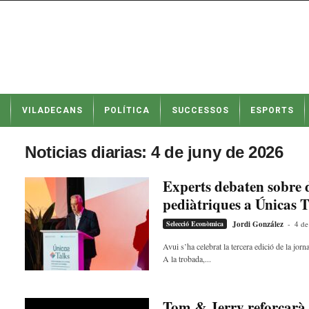
N
VILADECANS
POLÍTICA
SUCCESSOS
ESPORTS
o
t
í
Noticias diarias: 4 de juny de 2026
c
i
Experts debaten sobre d
e
pediàtriques a Únicas 
s
d
Selecció Econòmica
Jordi González
-
4 de
e
V
Avui s’ha celebrat la tercera edició de la j
A la trobada,...
i
l
a
d
Tom & Jerry reforçarà l