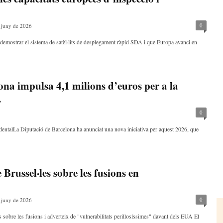
0
 juny de 2026
à demostrar el sistema de satèl·lits de desplegament ràpid SDA i que Europa avanci en
na impulsa 4,1 milions d’euros per a la
.
0
identalLa Diputació de Barcelona ha anunciat una nova iniciativa per aquest 2026, que
 Brussel·les sobre les fusions en
0
 juny de 2026
 sobre les fusions i adverteix de "vulnerabilitats perillosíssimes" davant dels EUA El