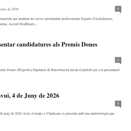
0
 juny de 2026
armacèutic per analitzar les noves oportunitats professionals Experts d’AstraZeneca,
arma, Accord Healthcare,...
esentar candidatures als Premis Dones
0
remis Dones d'EsportLa Diputació de Barcelona ha iniciat el període per a la presentació
avui, 4 de Juny de 2026
0
 de juny de 2026 Avui, el temps a Viladecans es presenta amb una meteorologia que