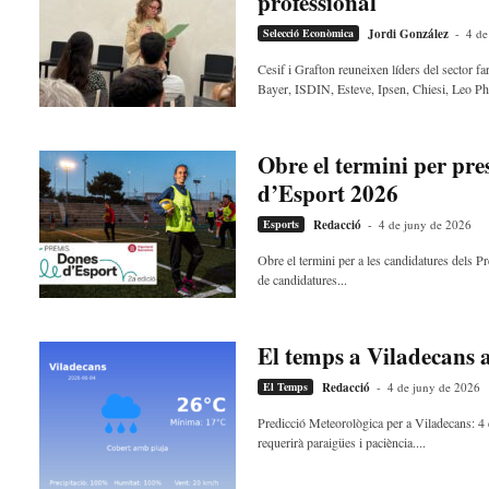
professional
Selecció Econòmica
Jordi González
-
4 de
Cesif i Grafton reuneixen líders del sector f
Bayer, ISDIN, Esteve, Ipsen, Chiesi, Leo Ph
Obre el termini per pr
d’Esport 2026
Esports
Redacció
-
4 de juny de 2026
Obre el termini per a les candidatures dels P
de candidatures...
El temps a Viladecans 
El Temps
Redacció
-
4 de juny de 2026
Predicció Meteorològica per a Viladecans: 4
requerirà paraigües i paciència....