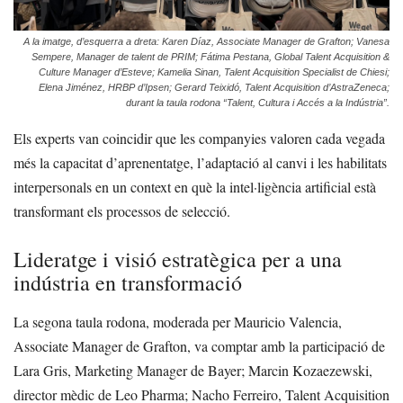
A la imatge, d’esquerra a dreta: Karen Díaz, Associate Manager de Grafton; Vanesa
Sempere, Manager de talent de PRIM; Fátima Pestana, Global Talent Acquisition &
Culture Manager d’Esteve; Kamelia Sinan, Talent Acquisition Specialist de Chiesi;
Elena Jiménez, HRBP d’Ipsen; Gerard Teixidó, Talent Acquisition d’AstraZeneca;
durant la taula rodona “Talent, Cultura i Accés a la Indústria”.
Els experts van coincidir que les companyies valoren cada vegada
més la capacitat d’aprenentatge, l’adaptació al canvi i les habilitats
interpersonals en un context en què la intel·ligència artificial està
transformant els processos de selecció.
Lideratge i visió estratègica per a una
indústria en transformació
La segona taula rodona, moderada per Mauricio Valencia,
Associate Manager de Grafton, va comptar amb la participació de
Lara Gris, Marketing Manager de Bayer; Marcin Kozaezewski,
director mèdic de Leo Pharma; Nacho Ferreiro, Talent Acquisition