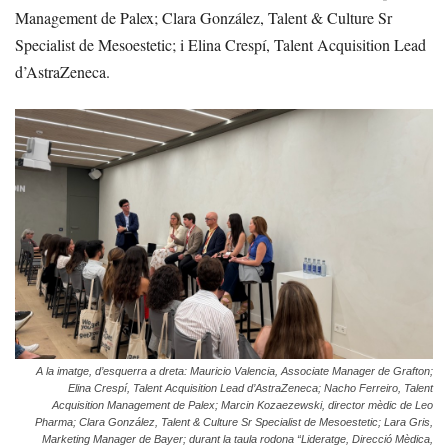
Management de Palex; Clara González, Talent & Culture Sr
Specialist de Mesoestetic; i Elina Crespí, Talent Acquisition Lead
d’AstraZeneca.
A la imatge, d’esquerra a dreta: Mauricio Valencia, Associate Manager de Grafton;
Elina Crespí, Talent Acquisition Lead d’AstraZeneca; Nacho Ferreiro, Talent
Acquisition Management de Palex; Marcin Kozaezewski, director mèdic de Leo
Pharma; Clara González, Talent & Culture Sr Specialist de Mesoestetic; Lara Gris,
Marketing Manager de Bayer; durant la taula rodona “Lideratge, Direcció Mèdica,