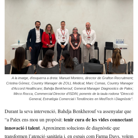
A la imatge, d’esquerra a dreta: Manuel Montero, director de Grafton Recruitment;
Cristina Gómez, Country Manager de ZOLL Medical; Marc Comas, Country Manager
d’Accord Healthcare; Bahdja Benkherouf, General Manager Diagnostics de Palex;
Mirco Rocca, Commercial Director d’ISDIN; ponents de la taula rodona “Direcció
General, Estratègia Comercial i Tendències en MedTech i Diagnòstic”.
Durant la seva intervenció, Bahdja Benkherouf va assenyalar que
tenir cura de les vides connectant
“a Palex ens mou un propòsit:
innovació i talent
. Aproximem solucions de diagnòstic que
transformen l’atenció sanitària i, en espais com Farma Days, volem