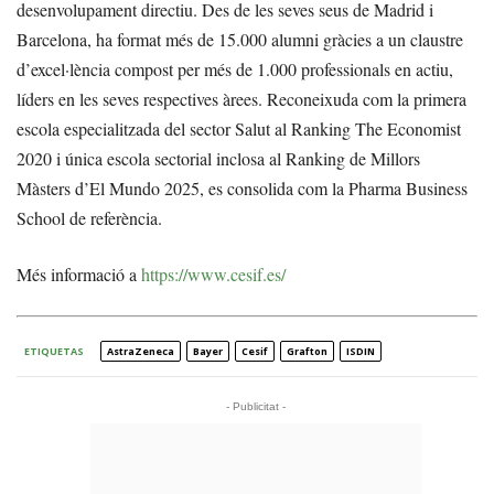
desenvolupament directiu. Des de les seves seus de Madrid i
Barcelona, ha format més de 15.000 alumni gràcies a un claustre
d’excel·lència compost per més de 1.000 professionals en actiu,
líders en les seves respectives àrees. Reconeixuda com la primera
escola especialitzada del sector Salut al Ranking The Economist
2020 i única escola sectorial inclosa al Ranking de Millors
Màsters d’El Mundo 2025, es consolida com la Pharma Business
School de referència.
Més informació a
https://www.cesif.es/
ETIQUETAS
AstraZeneca
Bayer
Cesif
Grafton
ISDIN
- Publicitat -