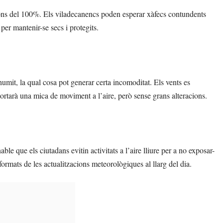
cions del 100%. Els viladecanencs poden esperar xàfecs contundents
per mantenir-se secs i protegits.
it, la qual cosa pot generar certa incomoditat. Els vents es
ortarà una mica de moviment a l’aire, però sense grans alteracions.
le que els ciutadans evitin activitats a l’aire lliure per a no exposar-
ormats de les actualitzacions meteorològiques al llarg del dia.