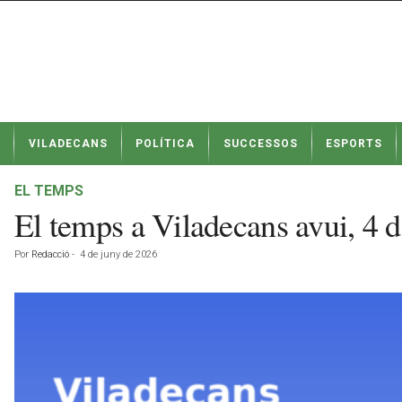
N
VILADECANS
POLÍTICA
SUCCESSOS
ESPORTS
o
t
í
EL TEMPS
c
El temps a Viladecans avui, 4 
i
e
Por
Redacció
-
4 de juny de 2026
s
d
e
V
i
l
a
d