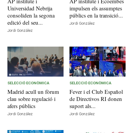
AP institute i
AP institute i Ecoembes
Universidad Nebrija
impulsen els assumptes
consoliden la segona
públics en la transició...
edició del seu...
Jordi González
Jordi González
SELECCIÓ ECONÒMICA
SELECCIÓ ECONÒMICA
Madrid acull un fòrum
Fever i el Club Español
clau sobre regulació i
de Directivos RI donen
afers públics
suport als...
Jordi González
Jordi González