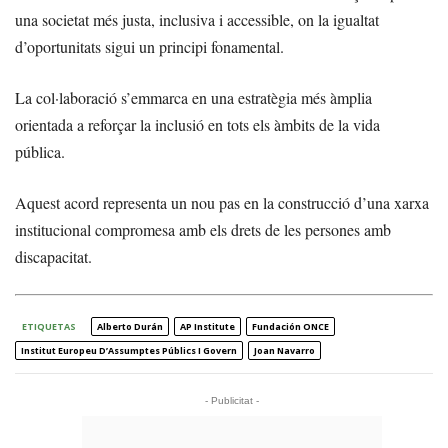
una societat més justa, inclusiva i accessible, on la igualtat
d’oportunitats sigui un principi fonamental.
La col·laboració s’emmarca en una estratègia més àmplia
orientada a reforçar la inclusió en tots els àmbits de la vida
pública.
Aquest acord representa un nou pas en la construcció d’una xarxa
institucional compromesa amb els drets de les persones amb
discapacitat.
ETIQUETAS
Alberto Durán
AP Institute
Fundación ONCE
Institut Europeu D’Assumptes Públics I Govern
Joan Navarro
- Publicitat -