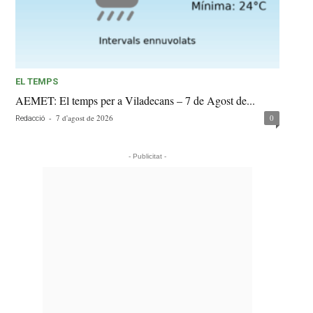
EL TEMPS
AEMET: El temps per a Viladecans – 7 de Agost de...
-
7 d'agost de 2026
0
Redacció
- Publicitat -