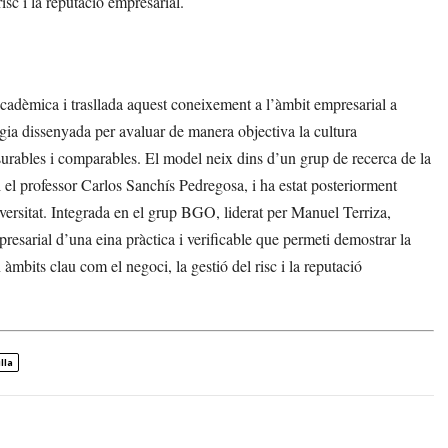
risc i la reputació empresarial.
adèmica i trasllada aquest coneixement a l’àmbit empresarial a
a dissenyada per avaluar de manera objectiva la cultura
surables i comparables. El model neix dins d’un grup de recerca de la
i el professor Carlos Sanchís Pedregosa, i ha estat posteriorment
iversitat. Integrada en el grup BGO, liderat per Manuel Terriza,
presarial d’una eina pràctica i verificable que permeti demostrar la
 àmbits clau com el negoci, la gestió del risc i la reputació
lla