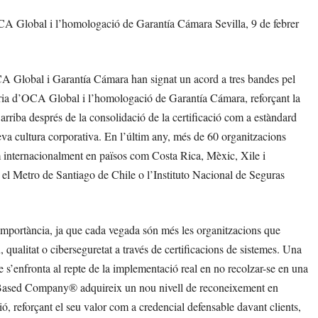
A Global i l’homologació de Garantía Cámara Sevilla, 9 de febrer
OCA Global i Garantía Cámara han signat un acord a tres bandes pel
ia d’OCA Global i l’homologació de Garantía Cámara, reforçant la
d arriba després de la consolidació de la certificació com a estàndard
eva cultura corporativa. En l’últim any, més de 60 organitzacions
internacionalment en països com Costa Rica, Mèxic, Xile i
 Metro de Santiago de Chile o l’Instituto Nacional de Seguras
 importància, ja que cada vegada són més les organitzacions que
 qualitat o ciberseguretat a través de certificacions de sistemes. Una
que s’enfronta al repte de la implementació real en no recolzar-se en una
s-Based Company® adquireix un nou nivell de reconeixement en
, reforçant el seu valor com a credencial defensable davant clients,