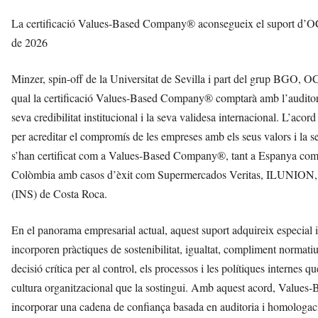
La certificació Values-Based Company® aconsegueix el suport d’OC
de 2026
Minzer, spin-off de la Universitat de Sevilla i part del grup BGO, 
qual la certificació Values-Based Company® comptarà amb l’auditor
seva credibilitat institucional i la seva validesa internacional. L’acor
per acreditar el compromís de les empreses amb els seus valors i la s
s’han certificat com a Values-Based Company®, tant a Espanya com 
Colòmbia amb casos d’èxit com Supermercados Veritas, ILUNION, el
(INS) de Costa Roca.
En el panorama empresarial actual, aquest suport adquireix especial
incorporen pràctiques de sostenibilitat, igualtat, compliment normatiu,
decisió crítica per al control, els processos i les polítiques internes 
cultura organitzacional que la sostingui. Amb aquest acord, Value
incorporar una cadena de confiança basada en auditoria i homologació