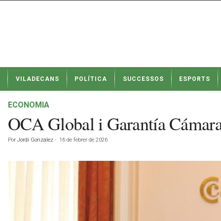
N
VILADECANS
POLÍTICA
SUCCESSOS
ESPORTS
o
t
í
ECONOMIA
c
OCA Global i Garantía Cámara
i
e
Por
Jordi González
-
16 de febrer de 2026
s
d
e
V
i
l
a
d