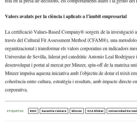
real en la presa de decisions, els comportaments diaris i la gestió del 
Valors avalats per la ciència i aplicats a l’àmbit empresarial
La certificació Values-Based Company® sorgeix de la investigació ac
través del Cultural Fit Assessment Method (CFAM®), una metodologi
organitzacional i transformar els valors corporatius en indicadors me
Universitat de Sevilla, liderat pel catedràtic Antonio Leal Rodríguez 
desenvolupat i portat al mercat per Minzer, spin-off de la mateixa un
Minzer impulsa aquesta iniciativa amb l’objectiu de dotar el teixit em
coherència entre cultura, estratègia i resultats, amb impacte directe en
corporativa.
ETIQUETAS
BGO
Garantía Cámara
Minzer
OCA Global
Universidad De Sevi