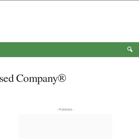
-Based Company®
- Publicitat -