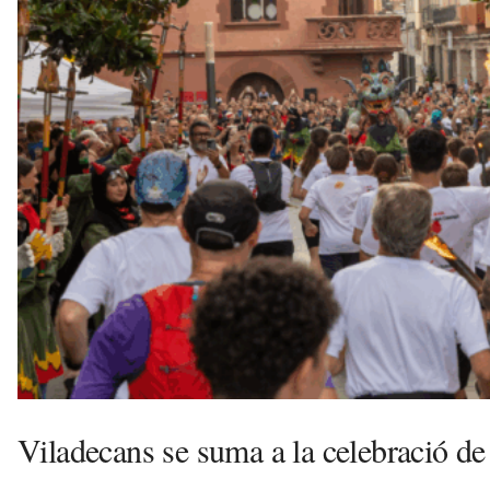
e
c
a
n
s
a
v
u
i
Viladecans se suma a la celebració de