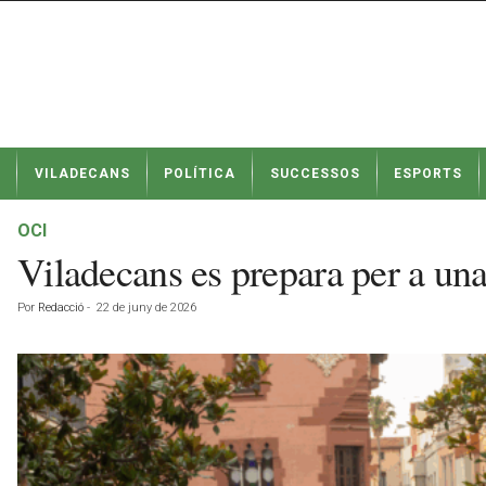
N
VILADECANS
POLÍTICA
SUCCESSOS
ESPORTS
o
t
í
OCI
c
Viladecans es prepara per a una
i
e
Por
Redacció
-
22 de juny de 2026
s
d
e
V
i
l
a
d