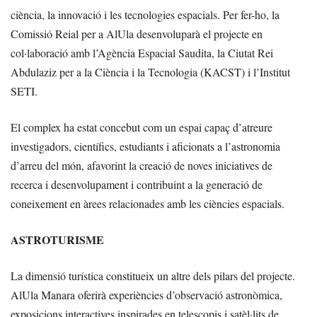
ciència, la innovació i les tecnologies espacials. Per fer-ho, la
Comissió Reial per a AlUla desenvoluparà el projecte en
col·laboració amb l’Agència Espacial Saudita, la Ciutat Rei
Abdulaziz per a la Ciència i la Tecnologia (KACST) i l’Institut
SETI.
El complex ha estat concebut com un espai capaç d’atreure
investigadors, científics, estudiants i aficionats a l’astronomia
d’arreu del món, afavorint la creació de noves iniciatives de
recerca i desenvolupament i contribuint a la generació de
coneixement en àrees relacionades amb les ciències espacials.
ASTROTURISME
La dimensió turística constitueix un altre dels pilars del projecte.
AlUla Manara oferirà experiències d’observació astronòmica,
exposicions interactives inspirades en telescopis i satèl·lits de