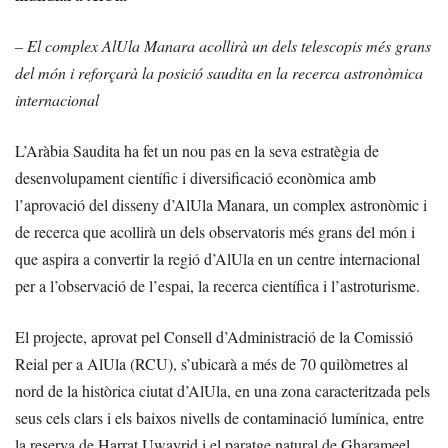
– El complex AlUla Manara acollirà un dels telescopis més grans
del món i reforçarà la posició saudita en la recerca astronòmica
internacional
L’Aràbia Saudita ha fet un nou pas en la seva estratègia de
desenvolupament científic i diversificació econòmica amb
l’aprovació del disseny d’AlUla Manara, un complex astronòmic i
de recerca que acollirà un dels observatoris més grans del món i
que aspira a convertir la regió d’AlUla en un centre internacional
per a l’observació de l’espai, la recerca científica i l’astroturisme.
El projecte, aprovat pel Consell d’Administració de la Comissió
Reial per a AlUla (RCU), s’ubicarà a més de 70 quilòmetres al
nord de la històrica ciutat d’AlUla, en una zona caracteritzada pels
seus cels clars i els baixos nivells de contaminació lumínica, entre
la reserva de Harrat Uwayrid i el paratge natural de Gharameel.