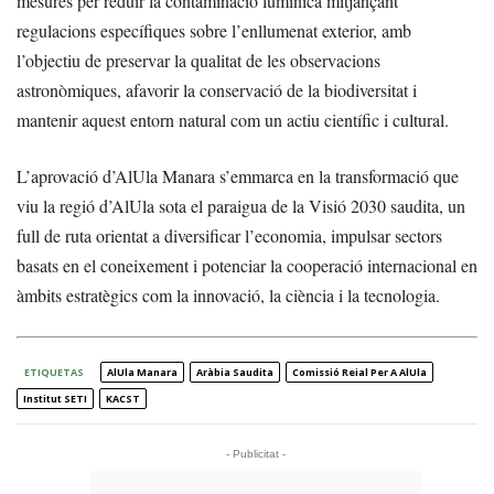
mesures per reduir la contaminació lumínica mitjançant
regulacions específiques sobre l’enllumenat exterior, amb
l’objectiu de preservar la qualitat de les observacions
astronòmiques, afavorir la conservació de la biodiversitat i
mantenir aquest entorn natural com un actiu científic i cultural.
L’aprovació d’AlUla Manara s’emmarca en la transformació que
viu la regió d’AlUla sota el paraigua de la Visió 2030 saudita, un
full de ruta orientat a diversificar l’economia, impulsar sectors
basats en el coneixement i potenciar la cooperació internacional en
àmbits estratègics com la innovació, la ciència i la tecnologia.
ETIQUETAS
AlUla Manara
Aràbia Saudita
Comissió Reial Per A AlUla
Institut SETI
KACST
- Publicitat -