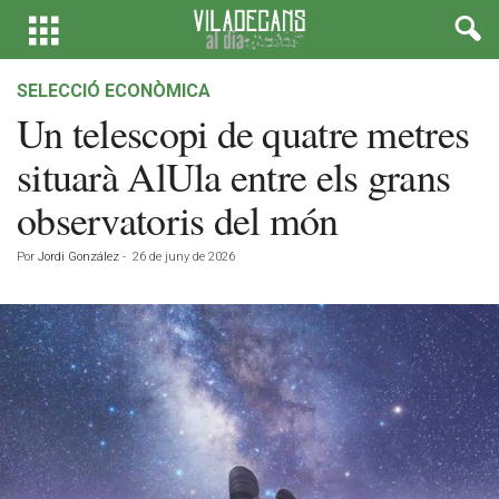
SELECCIÓ ECONÒMICA
Un telescopi de quatre metres
situarà AlUla entre els grans
observatoris del món
Por
Jordi González
-
26 de juny de 2026