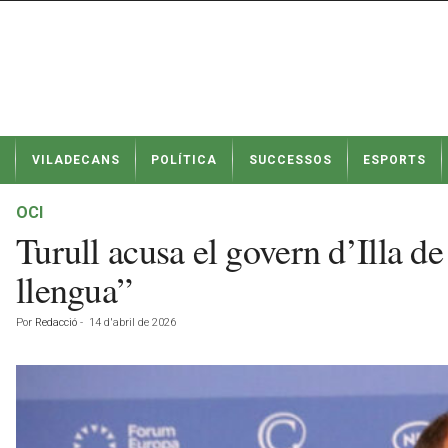
N
VILADECANS
POLÍTICA
SUCCESSOS
ESPORTS
o
t
í
OCI
c
Turull acusa el govern d’Illa de 
i
e
llengua”
s
d
Por
Redacció
-
14 d'abril de 2026
e
V
i
l
a
d