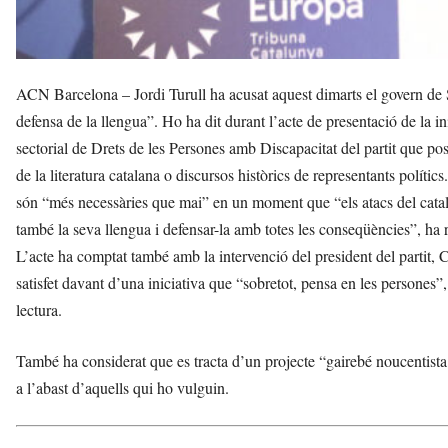
ACN Barcelona – Jordi Turull ha acusat aquest dimarts el govern de Sal
defensa de la llengua”. Ho ha dit durant l’acte de presentació de la ini
sectorial de Drets de les Persones amb Discapacitat del partit que po
de la literatura catalana o discursos històrics de representants políti
són “més necessàries que mai” en un moment que “els atacs del català
també la seva llengua i defensar-la amb totes les conseqüències”, ha r
L’acte ha comptat també amb la intervenció del president del partit, 
satisfet davant d’una iniciativa que “sobretot, pensa en les persones”
lectura.
També ha considerat que es tracta d’un projecte “gairebé noucentista 
a l’abast d’aquells qui ho vulguin.