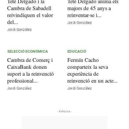
Teté Delgado i la
Teté Delgado anima els
Cambra de Sabadell
majors de 45 anys a
reivindiquen el valor
reinventar-se i...
del...
Jordi González
Jordi González
SELECCIÓ ECONÒMICA
EDUCACIÓ
Cambra de Comerç i
Fermín Cacho
CaixaBank donen
comparteix la seva
suport a la reinvenció
experiència de
professional...
reinvenció en un acte...
Jordi González
Jordi González
- Publicitat -