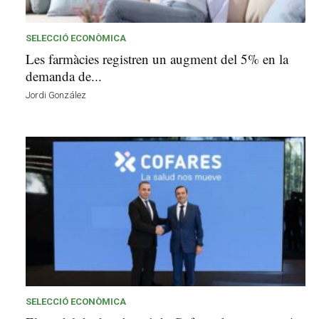
e
c
a
SELECCIÓ ECONÒMICA
n
Les farmàcies registren un augment del 5% en la
s
demanda de...
a
Jordi González
v
u
i
SELECCIÓ ECONÒMICA