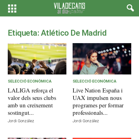
Etiqueta: Atlético De Madrid
SELECCIÓ ECONÒMICA
SELECCIÓ ECONÒMICA
LALIGA reforça el
Live Nation España i
valor dels seus clubs
UAX impulsen nous
amb un creixement
programes per formar
sostingut...
professionals...
Jordi González
Jordi González