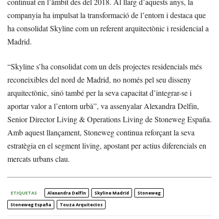
continuat en l’àmbit des del 2018. Al llarg d’aquests anys, la
companyia ha impulsat la transformació de l’entorn i destaca que
ha consolidat Skyline com un referent arquitectònic i residencial a
Madrid.
“Skyline s’ha consolidat com un dels projectes residencials més
reconeixibles del nord de Madrid, no només pel seu disseny
arquitectònic, sinó també per la seva capacitat d’integrar-se i
aportar valor a l’entorn urbà”, va assenyalar Alexandra Delfín,
Senior Director Living & Operations Living de Stoneweg España.
Amb aquest llançament, Stoneweg continua reforçant la seva
estratègia en el segment living, apostant per actius diferencials en
mercats urbans clau.
ETIQUETAS
Alexandra Delfín
Skyline Madrid
Stoneweg
Stoneweg España
Touza Arquitectos