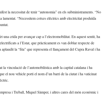
nifest la necessitat de tenir “autonomia” en els subministraments. “No
 lamentat. “Necessitem cotxes elèctrics amb electricitat produïda
untat.
et una crida per avançar cap a l’electromobilitat. En aquest sentit, ha
ectrificats a l’Estat, que pràcticament es van doblar respecte de
a aplaudit la “fita” que representa el llançament del Cupra Raval i ha
t la vinculació de l’automobilística amb la capital catalana i ha
e el nou vehicle porti el nom d’un barri de la ciutat i ha vaticinat
ctric.
Empresa i Treball, Miquel Sàmper, i altres cares del món econòmic i