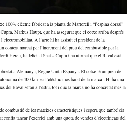
 100% elèctric fabricat a la planta de Martorell i “l’espina dorsal”
de Cupra, Markus Haupt, que ha assegurat que el cotxe arriba després
’electromobilitat. A l’acte hi ha assistit el president de la
n un context marcat per l’increment del preu del combustible per la
 Jordi Hereu, ha felicitat Seat – Cupra i ha afirmat que el Raval està
obretot a Alemanya, Regne Unit i Espanya. El cotxe té un preu de
utonomia de 400 km -és l’elèctric més barat de la marca-. Hi ha una
 del Raval seran a l’estiu, tot i que la marca no ha concretat més la
e combustió de les mateixes característiques i espera que també els
t confia tancar l’exercici amb una quota de vendes d’electrificats del