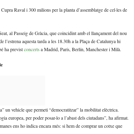
 Cupra Raval i 300 milions per la planta d’assemblatge de cel·les de
Seat, al Passeig de Gràcia, que coincidint amb el llançament del nou
l’estrena aquesta tarda a les 18.30h a la Plaça de Catalunya hi
bé ha previst
concerts
a Madrid, París, Berlín, Manchester i Milà.
le
lta” un vehicle que permeti “democratitzar” la mobilitat elèctrica.
gia europea, per poder posar-lo a l’abast dels ciutadans”, ha afirmat.
etmanes ens ho indica encara més: si hem de comprar un cotxe que