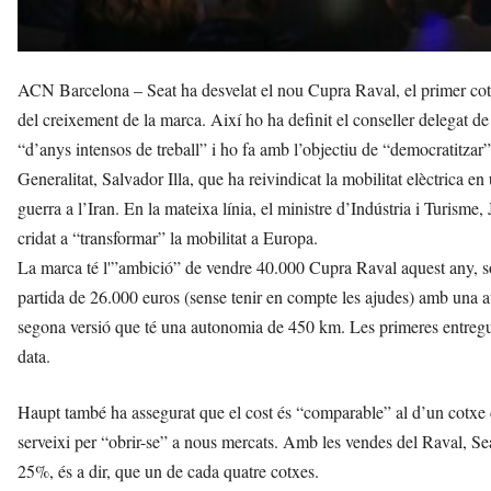
ACN Barcelona – Seat ha desvelat el nou Cupra Raval, el primer cotxe
del creixement de la marca. Així ho ha definit el conseller delegat 
“d’anys intensos de treball” i ho fa amb l’objectiu de “democratitzar” l
Generalitat, Salvador Illa, que ha reivindicat la mobilitat elèctrica e
guerra a l’Iran. En la mateixa línia, el ministre d’Indústria i Turisme,
cridat a “transformar” la mobilitat a Europa.
La marca té l'”ambició” de vendre 40.000 Cupra Raval aquest any, s
partida de 26.000 euros (sense tenir en compte les ajudes) amb una a
segona versió que té una autonomia de 450 km. Les primeres entregues
data.
Haupt també ha assegurat que el cost és “comparable” al d’un cotxe d
serveixi per “obrir-se” a nous mercats. Amb les vendes del Raval, Sea
25%, és a dir, que un de cada quatre cotxes.