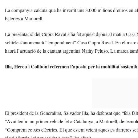
La companyia calcula que ha invertit uns 3.000 milions d’euros en el
bateries a Martorell.
La presentació del Cupra Raval s’ha fet aquest dijous al matí a Casa 
vehicle s’anomenarà “temporalment” Casa Cupra Raval. En el marc de 
haurà l’actuació de la cantant argentina Nathy Peluso. La marca tam
Illa, Hereu i Collboni refermen l’aposta per la mobilitat sostenib
El president de la Generalitat, Salvador Illa, ha defensat que “feia fa
“Avui tenim un primer vehicle fet a Catalunya, a Martorell, de tecnolo
“Comprem cotxes elèctrics. El que estem veient aquestes darreres s
sigui elèctric i si pot ser, fet a casa”, ha afegit.