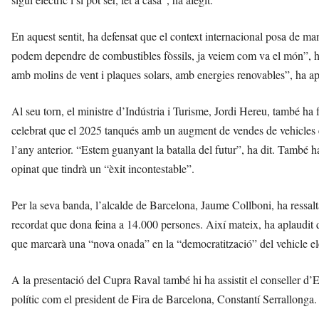
En aquest sentit, ha defensat que el context internacional posa de ma
podem dependre de combustibles fòssils, ja veiem com va el món”, ha
amb molins de vent i plaques solars, amb energies renovables”, ha ap
Al seu torn, el ministre d’Indústria i Turisme, Jordi Hereu, també ha f
celebrat que el 2025 tanqués amb un augment de vendes de vehicles el
l’any anterior. “Estem guanyant la batalla del futur”, ha dit. També h
opinat que tindrà un “èxit incontestable”.
Per la seva banda, l’alcalde de Barcelona, Jaume Collboni, ha ressalta
recordat que dona feina a 14.000 persones. Així mateix, ha aplaudit qu
que marcarà una “nova onada” en la “democratització” del vehicle elè
A la presentació del Cupra Raval també hi ha assistit el conseller d’
polític com el president de Fira de Barcelona, Constantí Serrallonga.