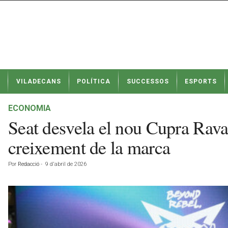
N
VILADECANS
POLÍTICA
SUCCESSOS
ESPORTS
o
t
í
ECONOMIA
c
Seat desvela el nou Cupra Raval,
i
e
creixement de la marca
s
d
Por
Redacció
-
9 d'abril de 2026
e
V
i
l
a
d