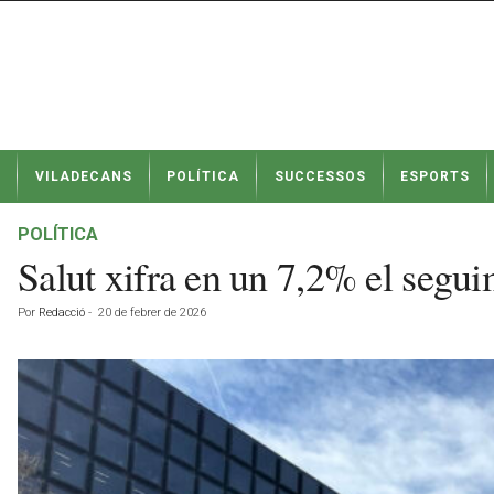
N
VILADECANS
POLÍTICA
SUCCESSOS
ESPORTS
o
t
í
POLÍTICA
c
Salut xifra en un 7,2% el segui
i
e
Por
Redacció
-
20 de febrer de 2026
s
d
e
V
i
l
a
d