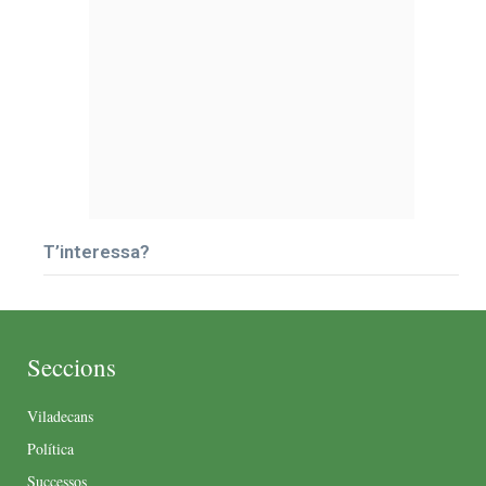
T’interessa?
Seccions
Viladecans
Política
Successos