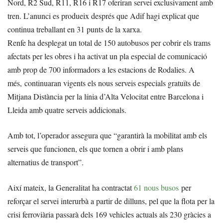
Nord, R2 Sud, R11, R16 i R17 oferiran servei exclusivament amb
tren. L’anunci es produeix després que Adif hagi explicat que
continua treballant en 31 punts de la xarxa.
Renfe ha desplegat un total de 150 autobusos per cobrir els trams
afectats per les obres i ha activat un pla especial de comunicació
amb prop de 700 informadors a les estacions de Rodalies. A
més, continuaran vigents els nous serveis especials gratuïts de
Mitjana Distància per la línia d’Alta Velocitat entre Barcelona i
Lleida amb quatre serveis addicionals.
Amb tot, l’operador assegura que “garantirà la mobilitat amb els
serveis que funcionen, els que tornen a obrir i amb plans
alternatius de transport”.
Així mateix, la Generalitat ha contractat
61 nous busos
per
reforçar el servei interurbà a partir de dilluns, pel que la flota per la
crisi ferroviària passarà dels 169 vehicles actuals als 230 gràcies a