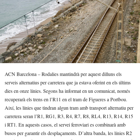
ACN Barcelona – Rodalies mantindrà per aquest dilluns els
serveis alternatius per carretera que ja estava oferint en els últims
dies en onze línies. Segons ha informat en un comunicat, només
recuperarà els trens en l’R11 en el tram de Figueres a Portbou.
Així, les línies que tindran algun tram amb transport alternatiu per
carretera seran l’R1, RG1, R3, R4, R7, R8, RL4, R13, R14, R15
i RT1. En aquests casos, el servei ferroviari es combinarà amb
busos per garantir els desplaçaments. D’altra banda, les línies R2