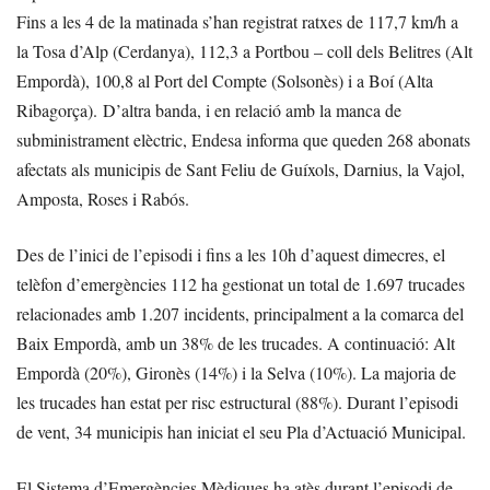
Fins a les 4 de la matinada s’han registrat ratxes de 117,7 km/h a
la Tosa d’Alp (Cerdanya), 112,3 a Portbou – coll dels Belitres (Alt
Empordà), 100,8 al Port del Compte (Solsonès) i a Boí (Alta
Ribagorça). D’altra banda, i en relació amb la manca de
subministrament elèctric, Endesa informa que queden 268 abonats
afectats als municipis de Sant Feliu de Guíxols, Darnius, la Vajol,
Amposta, Roses i Rabós.
Des de l’inici de l’episodi i fins a les 10h d’aquest dimecres, el
telèfon d’emergències 112 ha gestionat un total de 1.697 trucades
relacionades amb 1.207 incidents, principalment a la comarca del
Baix Empordà, amb un 38% de les trucades. A continuació: Alt
Empordà (20%), Gironès (14%) i la Selva (10%). La majoria de
les trucades han estat per risc estructural (88%). Durant l’episodi
de vent, 34 municipis han iniciat el seu Pla d’Actuació Municipal.
El Sistema d’Emergències Mèdiques ha atès durant l’episodi de