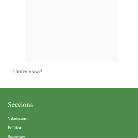
T’interessa?
Seccions
Viladecans
Política
Successos