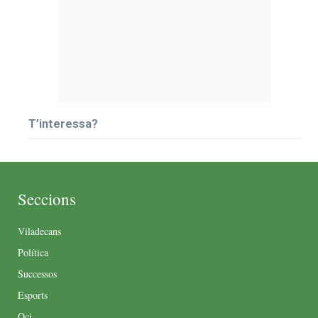
T’interessa?
Seccions
Viladecans
Política
Successos
Esports
Oci