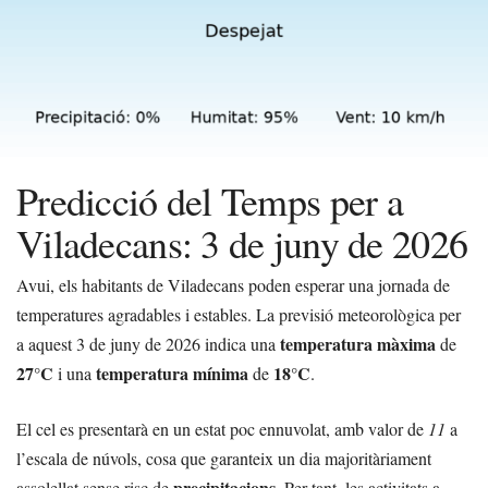
Predicció del Temps per a
Viladecans: 3 de juny de 2026
Avui, els habitants de Viladecans poden esperar una jornada de
temperatures agradables i estables. La previsió meteorològica per
temperatura màxima
a aquest 3 de juny de 2026 indica una
de
27°C
temperatura mínima
18°C
i una
de
.
El cel es presentarà en un estat poc ennuvolat, amb valor de
11
a
l’escala de núvols, cosa que garanteix un dia majoritàriament
precipitacions
assolellat sense risc de
. Per tant, les activitats a