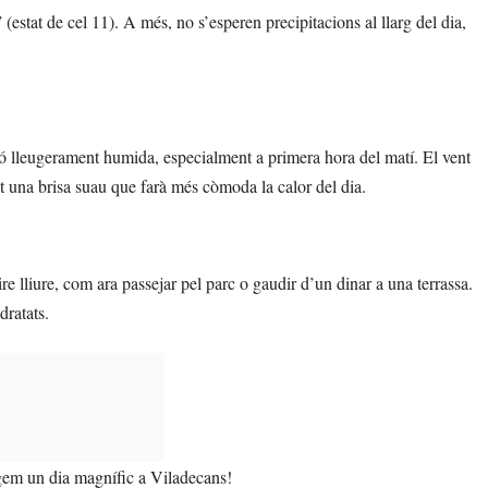
 (estat de cel 11). A més, no s’esperen precipitacions al llarg del dia,
ió lleugerament humida, especialment a primera hora del matí. El vent
t una brisa suau que farà més còmoda la calor del dia.
ire lliure, com ara passejar pel parc o gaudir d’un dinar a una terrassa.
dratats.
tgem un dia magnífic a Viladecans!