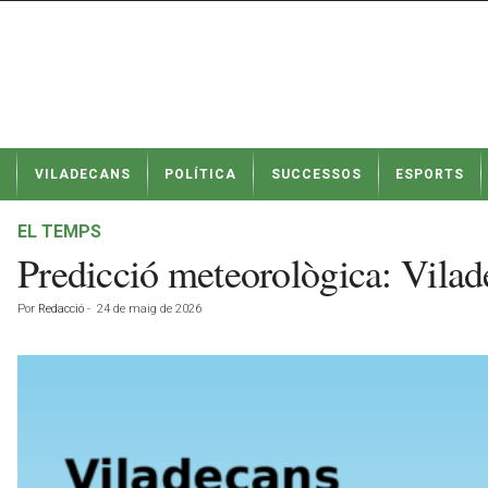
N
VILADECANS
POLÍTICA
SUCCESSOS
ESPORTS
o
t
í
EL TEMPS
c
Predicció meteorològica: Vila
i
e
Por
Redacció
-
24 de maig de 2026
s
d
e
V
i
l
a
d