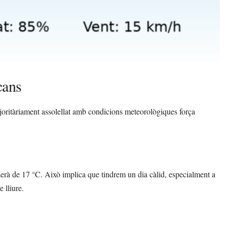
cans
oritàriament assolellat amb condicions meteorològiques força
rà de 17 °C. Això implica que tindrem un dia càlid, especialment a
e lliure.