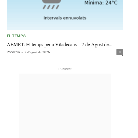
EL TEMPS
AEMET: El temps per a Viladecans – 7 de Agost de...
-
7 d'agost de 2026
0
Redacció
- Publicitat -