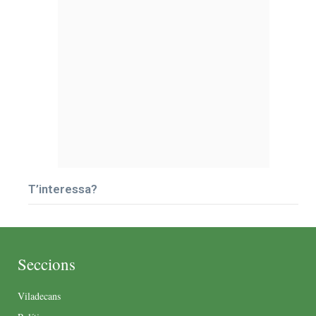
T’interessa?
Seccions
Viladecans