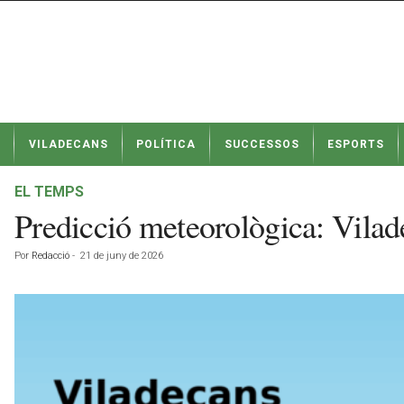
N
VILADECANS
POLÍTICA
SUCCESSOS
ESPORTS
o
t
í
EL TEMPS
c
Predicció meteorològica: Vilad
i
e
Por
Redacció
-
21 de juny de 2026
s
d
e
V
i
l
a
d