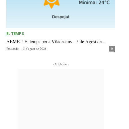
EL TEMPS
AEMET: El temps per a Viladecans – 5 de Agost de...
-
5 d'agost de 2026
0
Redacció
- Publicitat -