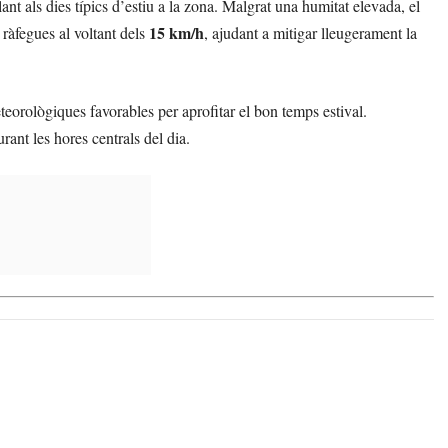
nt als dies típics d’estiu a la zona. Malgrat una humitat elevada, el
15 km/h
ràfegues al voltant dels
, ajudant a mitigar lleugerament la
orològiques favorables per aprofitar el bon temps estival.
rant les hores centrals del dia.