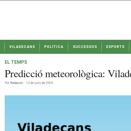
N
VILADECANS
POLÍTICA
SUCCESSOS
ESPORTS
o
t
í
EL TEMPS
c
Predicció meteorològica: Vilad
i
e
Por
Redacció
-
13 de juny de 2026
s
d
e
V
i
l
a
d