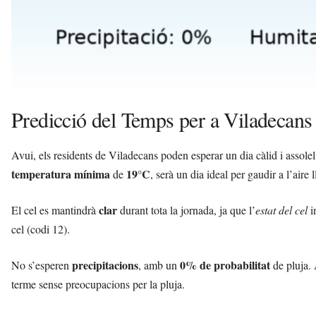
Predicció del Temps per a Viladecans
Avui, els residents de Viladecans poden esperar un dia càlid i assol
temperatura mínima
19°C
de
, serà un dia ideal per gaudir a l’aire l
clar
El cel es mantindrà
durant tota la jornada, ja que l’
estat del cel
i
cel (codi 12).
precipitacions
0% de probabilitat
No s’esperen
, amb un
de pluja. 
terme sense preocupacions per la pluja.