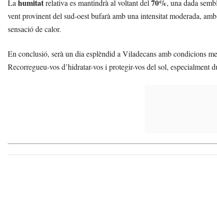
humitat
70%
La
relativa es mantindrà al voltant del
, una dada sembla
vent provinent del sud-oest bufarà amb una intensitat moderada, amb 
sensació de calor.
En conclusió, serà un dia esplèndid a Viladecans amb condicions mete
Recorregueu-vos d’hidratar-vos i protegir-vos del sol, especialment du