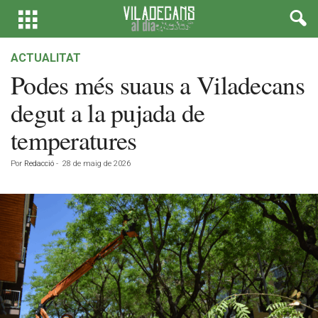
ACTUALITAT
Podes més suaus a Viladecans
degut a la pujada de
temperatures
Por
Redacció
-
28 de maig de 2026