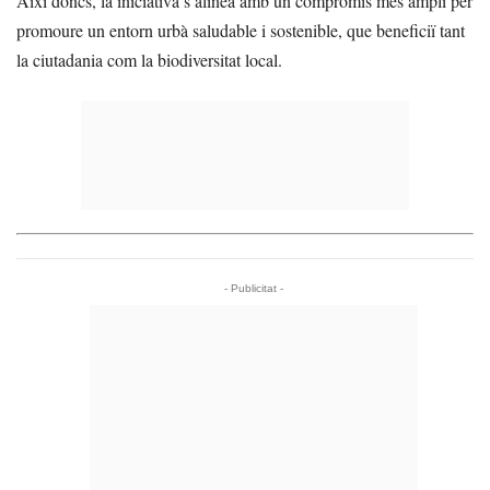
Així doncs, la iniciativa s’alinea amb un compromís més ampli per
promoure un entorn urbà saludable i sostenible, que beneficiï tant
la ciutadania com la biodiversitat local.
- Publicitat -