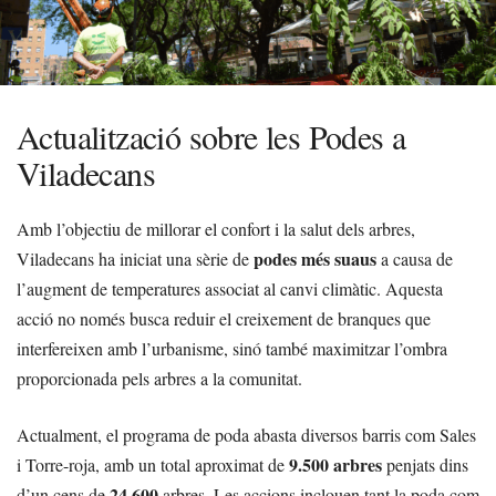
Actualització sobre les Podes a
Viladecans
Amb l’objectiu de millorar el confort i la salut dels arbres,
podes més suaus
Viladecans ha iniciat una sèrie de
a causa de
l’augment de temperatures associat al canvi climàtic. Aquesta
acció no només busca reduir el creixement de branques que
interfereixen amb l’urbanisme, sinó també maximitzar l’ombra
proporcionada pels arbres a la comunitat.
Actualment, el programa de poda abasta diversos barris com Sales
9.500 arbres
i Torre-roja, amb un total aproximat de
penjats dins
24.600
d’un cens de
arbres. Les accions inclouen tant la poda com