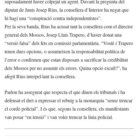
suposadament haver colpejat un agent. Davant la pregunta del
diputat de Junts Josep Rius, la consellera d’Interior ha negat que
hi hagi una “conspiració contra independentistes”.
Per la seva banda, Rius ha acusat tant la consellera com el director
general dels Mossos, Josep Lluís Trapero, d’haver donat una
“versió falsa” dels fets en comissió parlamentària. “Vostè i Trapero
tenen dues opcions, o assumeixen la responsabilitat política de
l’error o confirmen que estan disposats a sacrificar la credibilitat
dels Mossos per no assumir els errors. Quina opció escull?”, ha
afegit Rius interpel·lant la consellera.
Parlon ha assegurat que respecta el que diuen els tribunals i ha
defensat el dret a expressar el rebuig a la monarquia “sense trencar
el cordó policial”. I és que, segons la consellera, els manifestants
van posar “en tensió” i van voler trencar la línia policial.