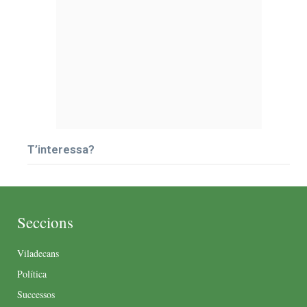
T’interessa?
Seccions
Viladecans
Política
Successos