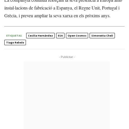
instal·lacions de fabricació a Espanya, el Regne Unit, Portugal i
Grècia, i preveu ampliar la seva xarxa en els pròxims anys.
ETIQUETAS
Cecilia Hernández
ESA
Open Cosmos
Simonetta Cheli
Tiago Rebelo
- Publicitat -