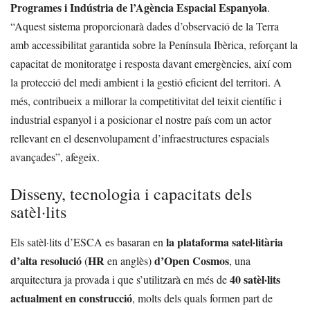
Programes i Indústria de l’Agència Espacial Espanyola
.
“Aquest sistema proporcionarà dades d’observació de la Terra
amb accessibilitat garantida sobre la Península Ibèrica, reforçant la
capacitat de monitoratge i resposta davant emergències, així com
la protecció del medi ambient i la gestió eficient del territori. A
més, contribueix a millorar la competitivitat del teixit científic i
industrial espanyol i a posicionar el nostre país com un actor
rellevant en el desenvolupament d’infraestructures espacials
avançades”, afegeix.
Disseny, tecnologia i capacitats dels
satèl·lits
la plataforma satel·litària
Els satèl·lits d’ESCA es basaran en
d’alta resolució
HR
d’Open Cosmos
(
en anglès)
, una
40 satèl·lits
arquitectura ja provada i que s’utilitzarà en més de
actualment en construcció
, molts dels quals formen part de