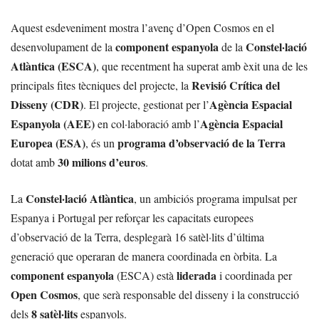
Aquest esdeveniment mostra l’avenç d’Open Cosmos en el
component espanyola
Constel·lació
desenvolupament de la
de la
Atlàntica (ESCA)
, que recentment ha superat amb èxit una de les
Revisió Crítica del
principals fites tècniques del projecte, la
Disseny (CDR)
Agència Espacial
. El projecte, gestionat per l’
Espanyola (AEE)
Agència Espacial
en col·laboració amb l’
Europea (ESA)
programa d’observació de la Terra
, és un
30 milions d’euros
dotat amb
.
Constel·lació Atlàntica
La
, un ambiciós programa impulsat per
Espanya i Portugal per reforçar les capacitats europees
d’observació de la Terra, desplegarà 16 satèl·lits d’última
generació que operaran de manera coordinada en òrbita. La
component espanyola
liderada
(ESCA) està
i coordinada per
Open Cosmos
, que serà responsable del disseny i la construcció
8 satèl·lits
dels
espanyols.