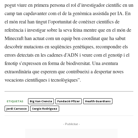
pogut viure en primera persona el rol d’investigador científic en un
camp tan capdavanter com el de la genòmica assistida per IA. En
el món real han tingut l’oportunitat de conèixer científics de
referència i investigar sobre la seva feina mentre que en el món de
Minecraft han actuat com un equip ben coordinat que ha sabut
descobrir mutacions en seqüències genètiques, recompondre els
errors detectats en les cadenes d’ADN i veure com el genotip i el
fenotip s’expressen en forma de biodiversitat. Una aventura
extraordinària que esperem que contribueixi a despertar noves
vocacions científiques i tecnològiques”.
ETIQUETAS
Big Van Ciencia
Fundació Pfizer
Health Guardians
Jordi Carrasco
Sergio Rodríguez
- Publicitat -