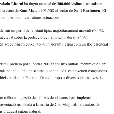
ralada Litoral
300.000 visitants anuals
ha tingut un total de
en
Sant Mateu
Sant Bartomeu
 a la zona de
i 91.508 al sector de
. Els
pai i per planificar futures actuacions.
efinir un perfil del visitant típic: majoritàriament masculí (60 %),
 elevat sobre la protecció de l’ambient natural (94 %).
en accedir-hi en cotxe (46 %), valorant l’espai com un lloc essencial
 Pista Carenera pot suportar 260.372 visites anuals, mentre que Sant
obals no indiquen una saturació continuada, es preveuen congestions
icle particular. Per tant, l’estudi proposa diverses alternatives de
r millorar la gestió dels fluxos de visitants i per implementar
resentació realitzada a la masia de Can Magarola, els autors de
ins d’aquest entorn natural.