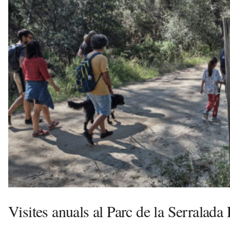
e
c
a
n
s
a
v
u
i
Visites anuals al Parc de la Serralada 