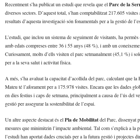
Parc de la Ser
Recentment s’ha publicat un estudi que revela que el
diversos sectors. D’aquest total, s’han comptabilitzat 217.605 visites
resultats d’aquesta investigació són fonamentals per a la gestió de l’es
L’estudi, que inclou un sistema de seguiment de visitants, ha permès d
amb edats compreses entre 36 i 55 anys (48 %), i amb un coneixement
Curiosament, molts d’ells visiten el parc setmanalment (45,1 %) i sol
per a la seva salut i activitat física.
A més, s’ha avaluat la capacitat d’acollida del parc, calculant que la
Mateu té l’aforament per a 175.978 visites. Encara que les dades gl
en dies festius i caps de setmana, principalment a causa de l’ús del veh
gestió per assegurar la sostenibilitat de l’espai.
Pla de Mobilitat
Un altre aspecte destacat és el
del Parc, dissenyat pe
mesures que minimitzin l’impacte ambiental. Tal com s’explicà a la p
l’estudi han aportat dades crucials per a la futura gestió i projectes d