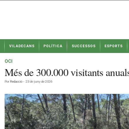
N
VILADECANS
POLÍTICA
SUCCESSOS
ESPORTS
o
t
í
OCI
c
Més de 300.000 visitants anuals
i
e
Por
Redacció
-
23 de juny de 2026
s
d
e
V
i
l
a
d