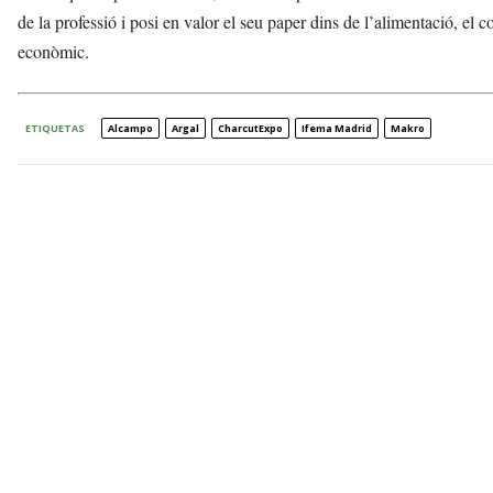
de la professió i posi en valor el seu paper dins de l’alimentació, el c
econòmic.
ETIQUETAS
Alcampo
Argal
CharcutExpo
Ifema Madrid
Makro