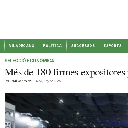
N
VILADECANS
POLÍTICA
SUCCESSOS
ESPORTS
o
t
í
SELECCIÓ ECONÒMICA
c
Més de 180 firmes expositores 
i
e
Por
Jordi González
-
15 de juny de 2026
s
d
e
V
i
l
a
d