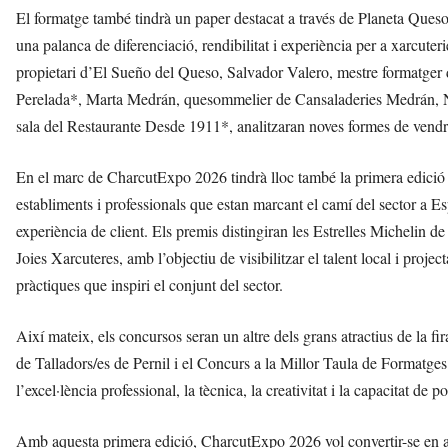
El formatge també tindrà un paper destacat a través de Planeta Queso
una palanca de diferenciació, rendibilitat i experiència per a xarcut
propietari d’El Sueño del Queso, Salvador Valero, mestre formatger
Perelada*, Marta Medrán, quesommelier de Cansaladeries Medrán, Nur
sala del Restaurante Desde 1911*, analitzaran noves formes de vendre
En el marc de CharcutExpo 2026 tindrà lloc també la primera edició 
establiments i professionals que estan marcant el camí del sector a Esp
experiència de client. Els premis distingiran les Estrelles Michelin de
Joies Xarcuteres, amb l’objectiu de visibilitzar el talent local i proje
pràctiques que inspiri el conjunt del sector.
Així mateix, els concursos seran un altre dels grans atractius de la f
de Talladors/es de Pernil i el Concurs a la Millor Taula de Formatge
l’excel·lència professional, la tècnica, la creativitat i la capacitat d
Amb aquesta primera edició, CharcutExpo 2026 vol convertir-se en aqu