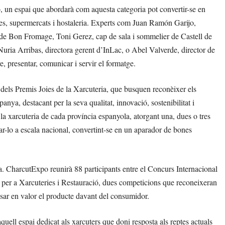
, un espai que abordarà com aquesta categoria pot convertir-se en
eries, supermercats i hostaleria. Experts com Juan Ramón Garijo,
 de Bon Fromage, Toni Gerez, cap de sala i sommelier de Castell de
ia Arribas, directora gerent d’InLac, o Abel Valverde, director de
, presentar, comunicar i servir el formatge.
dels Premis Joies de la Xarcuteria, que busquen reconèixer els
anya, destacant per la seva qualitat, innovació, sostenibilitat i
 la xarcuteria de cada província espanyola, atorgant una, dues o tres
ctar-lo a escala nacional, convertint-se en un aparador de bones
ira. CharcutExpo reunirà 88 participants entre el Concurs Internacional
s per a Xarcuteries i Restauració, dues competicions que reconeixeran
e posar en valor el producte davant del consumidor.
ell espai dedicat als xarcuters que doni resposta als reptes actuals