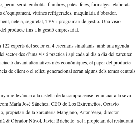
, pernil serrà, embotits, fiambres, patés, foies, formatges, elaborats
s d’equipament, vitrines refrigerades, maquinària d’obrador,
ament, neteja, seguretat, TPV i programari de gestió. Una visió
del producte fins a la gestió empresarial.
122 experts del sector en 4 escenaris simultanis, amb una agenda
l sector des d’una visió pràctica i aplicada al dia a dia del xarcuter.
renciació davant alternatives més econòmiques, el paper del producte
ència de client o el relleu generacional seran alguns dels temes centrals
yar rellevància a la cistella de la compra sense renunciar a la seva
ector com María José Sánchez, CEO de Los Extremeños, Octavio
, propietari de la xarcuteria Manglano, Aitor Vega, director
ià & Obrador Núvol, Javier Brichetto, xef i propietari del restaurant