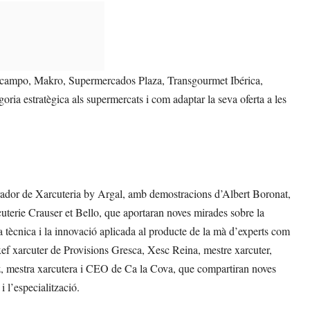
 d’Alcampo, Makro, Supermercados Plaza, Transgourmet Ibérica,
a estratègica als supermercats i com adaptar la seva oferta a les
Obrador de Xarcuteria by Argal, amb demostracions d’Albert Boronat,
terie Crauser et Bello, que aportaran noves mirades sobre la
la tècnica i la innovació aplicada al producte de la mà d’experts com
ef xarcuter de Provisions Gresca, Xesc Reina, mestre xarcuter,
z, mestra xarcutera i CEO de Ca la Cova, que compartiran noves
 i l’especialització.