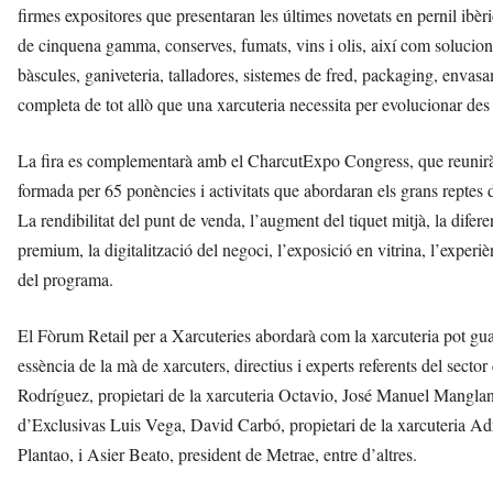
firmes expositores que presentaran les últimes novetats en pernil ibèric
de cinquena gamma, conserves, fumats, vins i olis, així com solucion
bàscules, ganiveteria, talladores, sistemes de fred, packaging, envas
completa de tot allò que una xarcuteria necessita per evolucionar des 
La fira es complementarà amb el CharcutExpo Congress, que reunirà 
formada per 65 ponències i activitats que abordaran els grans reptes de
La rendibilitat del punt de venda, l’augment del tiquet mitjà, la dife
premium, la digitalització del negoci, l’exposició en vitrina, l’experi
del programa.
El Fòrum Retail per a Xarcuteries abordarà com la xarcuteria pot guan
essència de la mà de xarcuters, directius i experts referents del s
Rodríguez, propietari de la xarcuteria Octavio, José Manuel Manglano
d’Exclusivas Luis Vega, David Carbó, propietari de la xarcuteria Adr
Plantao, i Asier Beato, president de Metrae, entre d’altres.