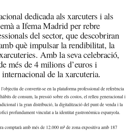
cional dedicada als xarcuters i als
 demà a Ifema Madrid per rebre
ssionals del sector, que descobriran
 amb què impulsar la rendibilitat, la
s xarcuteries. Amb la seva celebració,
de més de 4 milions d’euros i
internacional de la xarcuteria.
’objectiu de convertir-se en la plataforma professional de referència
àbits de consum, la pressió sobre els costos, el relleu generacional i
adicional i la gran distribució, la digitalització del punt de venda i la
ofici profundament vinculat a la identitat gastronòmica espanyola.
a fira comptarà amb més de 12.000 m² de zona expositiva amb 187