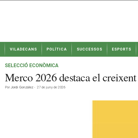
N
VILADECANS
POLÍTICA
SUCCESSOS
ESPORTS
o
t
í
SELECCIÓ ECONÒMICA
c
Merco 2026 destaca el creixent 
i
e
Por
Jordi González
-
27 de juny de 2026
s
d
e
V
i
l
a
d