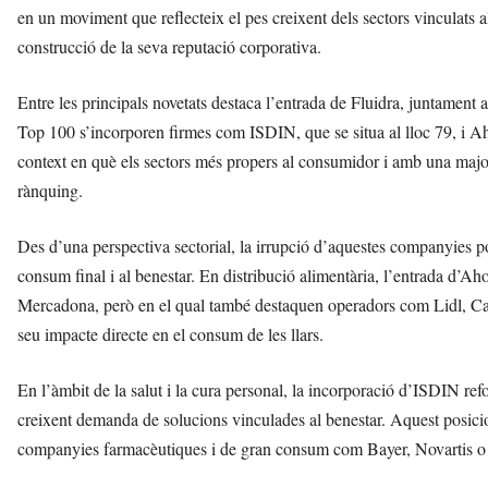
en un moviment que reflecteix el pes creixent dels sectors vinculats a
construcció de la seva reputació corporativa.
Entre les principals novetats destaca l’entrada de Fluidra, juntamen
Top 100 s’incorporen firmes com ISDIN, que se situa al lloc 79, i A
context en què els sectors més propers al consumidor i amb una major
rànquing.
Des d’una perspectiva sectorial, la irrupció d’aquestes companyies p
consum final i al benestar. En distribució alimentària, l’entrada d’Ah
Mercadona, però en el qual també destaquen operadors com Lidl, Carre
seu impacte directe en el consum de les llars.
En l’àmbit de la salut i la cura personal, la incorporació d’ISDIN r
creixent demanda de solucions vinculades al benestar. Aquest posici
companyies farmacèutiques i de gran consum com Bayer, Novartis o 