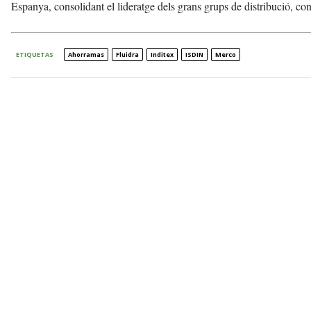
Espanya, consolidant el lideratge dels grans grups de distribució, con
ETIQUETAS
Ahorramas
Fluidra
Inditex
ISDIN
Merco