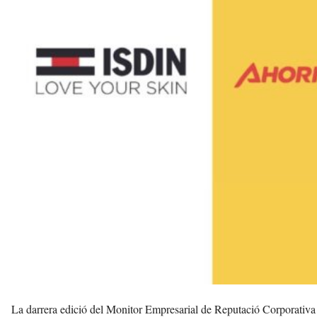
e
c
a
n
s
a
v
u
i
La darrera edició del Monitor Empresarial de Reputació Corporativa