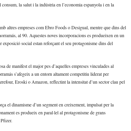
l consum, la salut i la indústria en l’economia espanyola i en la
t amb altres empreses com Ebro Foods o Desigual, mentre que dins del
horramás, al 90. Aquestes noves incorporacions es produeixen en un
 exposició social estan reforçant el seu protagonisme dins del
osa de manifest el major pes d’aquelles empreses vinculades al
orramás s’afegeix a un entorn altament competitiu liderat per
four, Eroski o Amazon, reflectint la intensitat d’un sector clau pel
eforça el dinamisme d’un segment en creixement, impulsat per la
onament es produeix en paral·lel al protagonisme de grans
Pfizer.