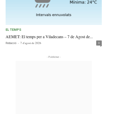
EL TEMPS
AEMET: El temps per a Viladecans – 7 de Agost de...
-
7 d'agost de 2026
0
Redacció
- Publicitat -