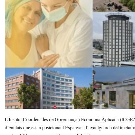
e
c
a
n
s
a
v
u
i
L’Institut Coordenades de Governança i Economia Aplicada (ICGEA) h
d’entitats que estan posicionant Espanya a l’avantguarda del tractam