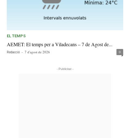
EL TEMPS
AEMET: El temps per a Viladecans – 7 de Agost de...
-
7 d'agost de 2026
0
Redacció
- Publicitat -