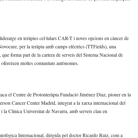
lideratge en teràpies cel·lulars CAR-T i noves opcions en càncer de
Novocure, per la teràpia amb camps elèctrics (TTFields), una
 que forma part de la cartera de serveis del Sistema Nacional de
ja ofereixen moltes comunitats autònomes.
estaca el Centre de Protonteràpia Fundació Jiménez Díaz, pioner en la
erson Cancer Center Madrid, integrat a la xarxa internacional del
 i la Clínica Universitat de Navarra, amb serveis clau en
tològica Internacional, dirigida pel doctor Ricardo Ruiz, com a