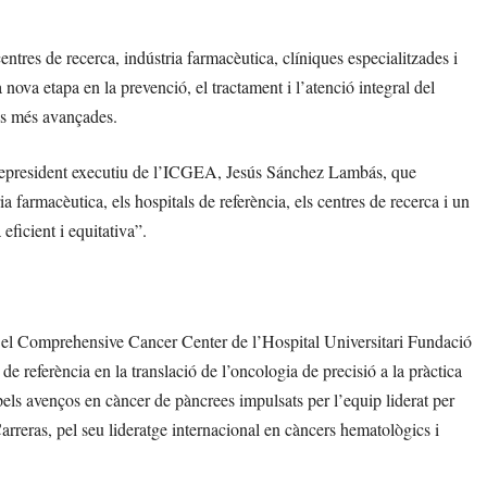
tres de recerca, indústria farmacèutica, clíniques especialitzades i
nova etapa en la prevenció, el tractament i l’atenció integral del
ies més avançades.
icepresident executiu de l’ICGEA, Jesús Sánchez Lambás, que
a farmacèutica, els hospitals de referència, els centres de recerca i un
eficient i equitativa”.
ca el Comprehensive Cancer Center de l’Hospital Universitari Fundació
e referència en la translació de l’oncologia de precisió a la pràctica
ls avenços en càncer de pàncrees impulsats per l’equip liderat per
rreras, pel seu lideratge internacional en càncers hematològics i