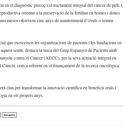
 en el diagnòstic precoç i el tractament integral del càncer de pell; i,
oductiva orientat a la preservació de la fertilitat en homes i dones
fa uns mesos ofereixen cinc anys de manteniment d’òvuls o semen
cial que exerceixen les organitzacions de pacients i les fundacions en
 aquest sentit, destaca la tasca del Grup Espanyol de Pacients amb
nyola contra el Càncer (AECC), per la seva actuació integral en
 Càncer, com a referent en el finançament de la recerca oncològica
à clau per transformar la innovació científica en beneficis reals i
logia en els propers anys.
Novartis