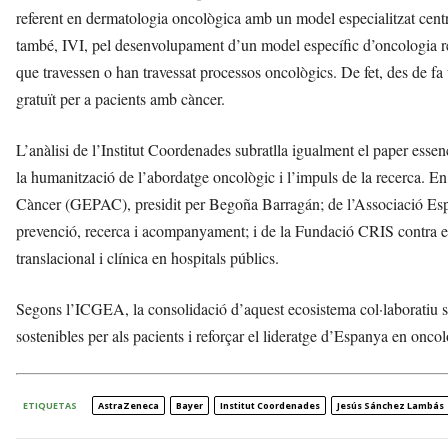
referent en dermatologia oncològica amb un model especialitzat centrat
també, IVI, pel desenvolupament d’un model específic d’oncologia repr
que travessen o han travessat processos oncològics. De fet, des de 
gratuït per a pacients amb càncer.
L’anàlisi de l’Institut Coordenades subratlla igualment el paper essen
la humanització de l’abordatge oncològic i l’impuls de la recerca. En
Càncer (GEPAC), presidit per Begoña Barragán; de l’Associació Espa
prevenció, recerca i acompanyament; i de la Fundació CRIS contra el
translacional i clínica en hospitals públics.
Segons l’ICGEA, la consolidació d’aquest ecosistema col·laboratiu ser
sostenibles per als pacients i reforçar el lideratge d’Espanya en onco
ETIQUETAS
AstraZeneca
Bayer
Institut Coordenades
Jesús Sánchez Lambás