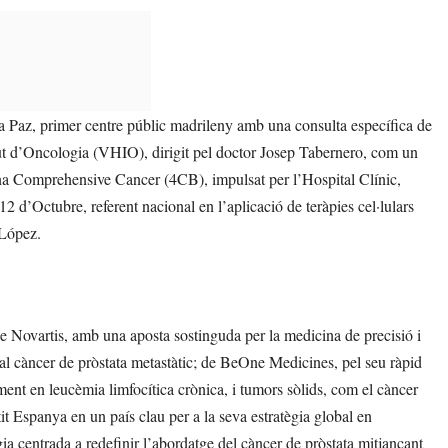
La Paz, primer centre públic madrileny amb una consulta específica de
ut d’Oncologia (VHIO), dirigit pel doctor Josep Tabernero, com un
ona Comprehensive Cancer (4CB), impulsat per l’Hospital Clínic,
12 d’Octubre, referent nacional en l’aplicació de teràpies cel·lulars
 López.
de Novartis, amb una aposta sostinguda per la medicina de precisió i
 al càncer de pròstata metastàtic; de BeOne Medicines, pel seu ràpid
ent en leucèmia limfocítica crònica, i tumors sòlids, com el càncer
it Espanya en un país clau per a la seva estratègia global en
a centrada a redefinir l’abordatge del càncer de pròstata mitjançant