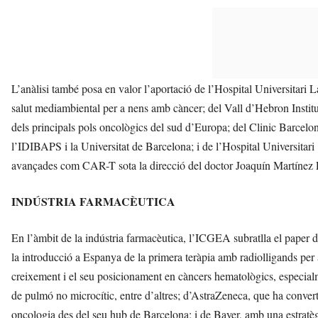
L’anàlisi també posa en valor l’aportació de l’Hospital Universitari 
salut mediambiental per a nens amb càncer; del Vall d’Hebron Instit
dels principals pols oncològics del sud d’Europa; del Clinic Barcel
l’IDIBAPS i la Universitat de Barcelona; i de l’Hospital Universitari 
avançades com CAR-T sota la direcció del doctor Joaquín Martínez
INDÚSTRIA FARMACÈUTICA
En l’àmbit de la indústria farmacèutica, l’ICGEA subratlla el paper 
la introducció a Espanya de la primera teràpia amb radiolligands per
creixement i el seu posicionament en càncers hematològics, especialm
de pulmó no microcític, entre d’altres; d’AstraZeneca, que ha convert
oncologia des del seu hub de Barcelona; i de Bayer, amb una estratègi