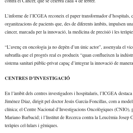
contra el Càncer, que se celebra cada 4 de febrer.
L’informe de l’ICGEA reconeix el paper transformador d’hospitals, cen
organitzacions de pacients que, des de diferents àmbits, impulsen una 
càncer, marcada per la innovació, la medicina de precisió i les teràp
“L’avenç en oncologia ja no depèn d’un únic actor”, assenyala el v
subratlla que el progrés real es produeix “quan conflueixen la indústri
sistema sanitari públic-privat capaç d’integrar la innovació de manera 
CENTRES D’INVESTIGACIÓ
En l’àmbit dels centres investigadors i hospitalaris, l’ICGEA desta
Jiménez Díaz, dirigit pel doctor Jesús García-Foncillas, com a model d
clínica; el Centre Nacional d’Investigacions Oncològiques (CNIO), pe
Mariano Barbacid; i l’Institut de Recerca contra la Leucèmia Josep Ca
teràpies cel·lulars i gèniques.