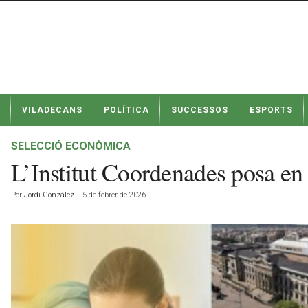
N
VILADECANS
POLÍTICA
SUCCESSOS
ESPORTS
o
t
í
SELECCIÓ ECONÒMICA
c
L’Institut Coordenades posa en 
i
e
Por
Jordi González
-
5 de febrer de 2026
s
d
e
V
i
l
a
d