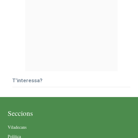
T’interessa?
Seccions
Viladecans
Política