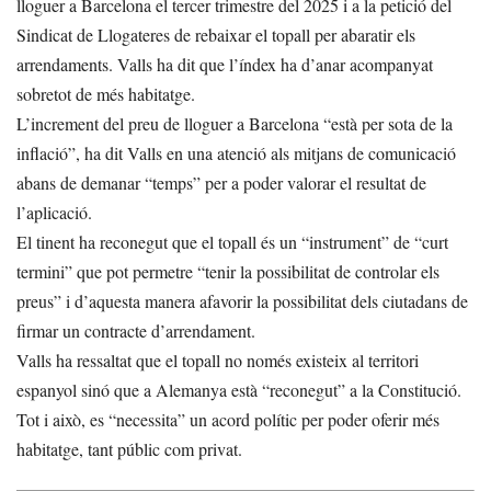
lloguer a Barcelona el tercer trimestre del 2025 i a la petició del
Sindicat de Llogateres de rebaixar el topall per abaratir els
arrendaments. Valls ha dit que l’índex ha d’anar acompanyat
sobretot de més habitatge.
L’increment del preu de lloguer a Barcelona “està per sota de la
inflació”, ha dit Valls en una atenció als mitjans de comunicació
abans de demanar “temps” per a poder valorar el resultat de
l’aplicació.
El tinent ha reconegut que el topall és un “instrument” de “curt
termini” que pot permetre “tenir la possibilitat de controlar els
preus” i d’aquesta manera afavorir la possibilitat dels ciutadans de
firmar un contracte d’arrendament.
Valls ha ressaltat que el topall no només existeix al territori
espanyol sinó que a Alemanya està “reconegut” a la Constitució.
Tot i això, es “necessita” un acord polític per poder oferir més
habitatge, tant públic com privat.