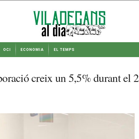
OCI
ECONOMIA
EL TEMPS
rporació creix un 5,5% durant el