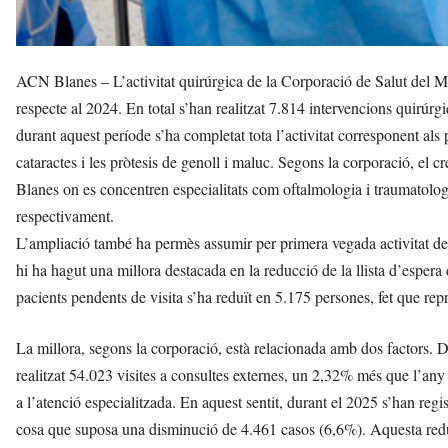
ACN Blanes – L’activitat quirúrgica de la Corporació de Salut del 
respecte al 2024. En total s’han realitzat 7.814 intervencions quirúr
durant aquest període s’ha completat tota l’activitat corresponent als
cataractes i les pròtesis de genoll i maluc. Segons la corporació, el c
Blanes on es concentren especialitats com oftalmologia i traumatolog
respectivament.
L’ampliació també ha permès assumir per primera vegada activitat de 
hi ha hagut una millora destacada en la reducció de la llista d’esper
pacients pendents de visita s’ha reduït en 5.175 persones, fet que r
La millora, segons la corporació, està relacionada amb dos factors. D
realitzat 54.023 visites a consultes externes, un 2,32% més que l’any
a l’atenció especialitzada. En aquest sentit, durant el 2025 s’han reg
cosa que suposa una disminució de 4.461 casos (6,6%). Aquesta reducc