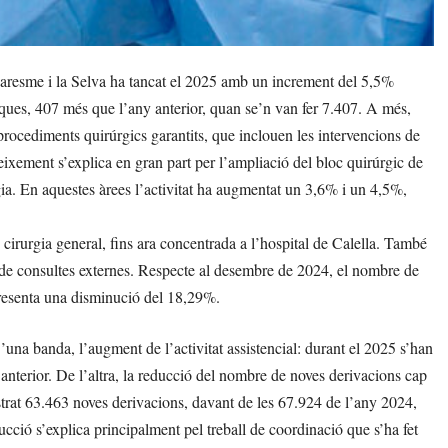
Maresme i la Selva ha tancat el 2025 amb un increment del 5,5%
giques, 407 més que l’any anterior, quan se’n van fer 7.407. A més,
 procediments quirúrgics garantits, que inclouen les intervencions de
reixement s’explica en gran part per l’ampliació del bloc quirúrgic de
ia. En aquestes àrees l’activitat ha augmentat un 3,6% i un 4,5%,
cirurgia general, fins ara concentrada a l’hospital de Calella. També
a de consultes externes. Respecte al desembre de 2024, el nombre de
epresenta una disminució del 18,29%.
’una banda, l’augment de l’activitat assistencial: durant el 2025 s’han
 anterior. De l’altra, la reducció del nombre de noves derivacions cap
istrat 63.463 noves derivacions, davant de les 67.924 de l’any 2024,
ió s’explica principalment pel treball de coordinació que s’ha fet