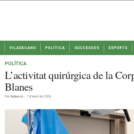
N
VILADECANS
POLÍTICA
SUCCESSOS
ESPORTS
o
t
í
POLÍTICA
c
L’activitat quirúrgica de la Co
i
e
Blanes
s
d
Por
Redacció
-
7 d'abril de 2026
e
V
i
l
a
d