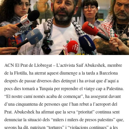
ACN El Prat de Llobregat – L’activista Saif Abukeshek, membre
de la Flotilla, ha aterrat aquest diumenge a la tarda a Barcelona
després de passar diversos dies detingut i ha avisat que d’aquí a
pocs dies tornarà a Turquia per reprendre el viatge cap a Palestina.
“El nostre camí només acaba de començar”, ha assegurat davant
d’una cinquantena de persones que l’han rebut a l’aeroport del
Prat. Abukeshek ha afirmat que la seva “prioritat” continua sent
denunciar la situació dels “milers i milers de presos palestins” que,
segons ha dit, pateixen “tortures” i “violacions contínues” a les