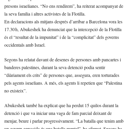
presons israelianes. “No ens rendirem”, ha reiterat acompanyat de
la seva família i altres activistes de la Flotilla.
En declaracions als mitjans després d’arribar a Barcelona vora les
17.30 h, Abukeshek ha denunciat que la intercepció de la Flotilla
és el “resultat de la impunitat” i de la “complicitat” dels governs
occidentals amb Israel.
Segons ha relatat davant de desenes de persones amb pancartes i
banderes palestines, durant la seva detenció podia sentir
“diàriament els crits” de persones que, assegura, eren torturades
pels agents israelians. A més, els agents li repetien que “Palestina
no existeix”.
Abukeshek també ha explicat que ha perdut 15 quilos durant la
detenció i que va iniciar una vaga de fam parcial deixant de
menjar, beure i parlar progressivament. “La batalla que tenim amb
un govern genocida és una batalla mental”, ha afirmat. Segons ha