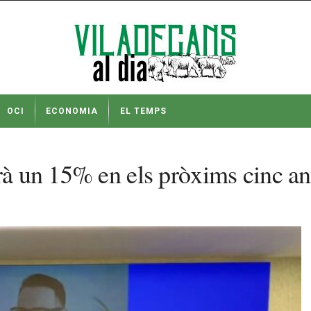
OCI
ECONOMIA
EL TEMPS
erà un 15% en els pròxims cinc a