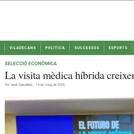
N
VILADECANS
POLÍTICA
SUCCESSOS
ESPORTS
o
t
í
SELECCIÓ ECONÒMICA
c
La visita mèdica híbrida creix
i
e
Por
Jordi González
-
14 de maig de 2026
s
d
e
V
i
l
a
d