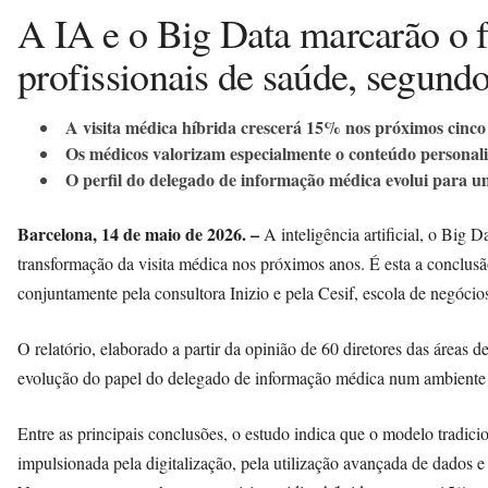
A IA e o Big Data marcarão o f
profissionais de saúde, segund
A visita médica híbrida crescerá 15% nos próximos cinco
Os médicos valorizam especialmente o conteúdo personali
O perfil do delegado de informação médica evolui para um 
Barcelona, 14 de maio de 2026. –
A inteligência artificial, o Big D
transformação da visita médica nos próximos anos. É esta a conclus
conjuntamente pela consultora Inizio e pela Cesif, escola de negócios 
O relatório, elaborado a partir da opinião de 60 diretores das áreas
evolução do papel do delegado de informação médica num ambiente c
Entre as principais conclusões, o estudo indica que o modelo tradicio
impulsionada pela digitalização, pela utilização avançada de dados 