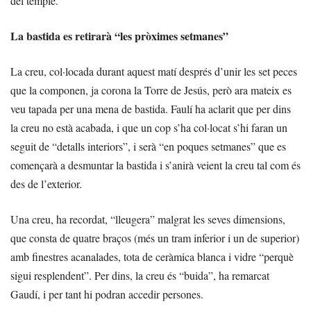
del temple.
La bastida es retirarà “les pròximes setmanes”
La creu, col·locada durant aquest matí després d’unir les set peces
que la componen, ja corona la Torre de Jesús, però ara mateix es
veu tapada per una mena de bastida. Faulí ha aclarit que per dins
la creu no està acabada, i que un cop s’ha col·locat s’hi faran un
seguit de “detalls interiors”, i serà “en poques setmanes” que es
començarà a desmuntar la bastida i s’anirà veient la creu tal com és
des de l’exterior.
Una creu, ha recordat, “lleugera” malgrat les seves dimensions,
que consta de quatre braços (més un tram inferior i un de superior)
amb finestres acanalades, tota de ceràmica blanca i vidre “perquè
sigui resplendent”. Per dins, la creu és “buida”, ha remarcat
Gaudí, i per tant hi podran accedir persones.