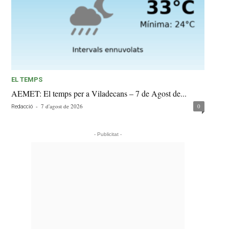
EL TEMPS
AEMET: El temps per a Viladecans – 7 de Agost de...
-
7 d'agost de 2026
0
Redacció
- Publicitat -