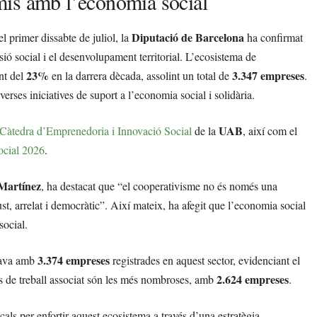
mís amb l’economia social
Diputació de Barcelona
 el primer dissabte de juliol, la
ha confirmat
ió social i el desenvolupament territorial. L’ecosistema de
23%
3.347 empreses
nt del
en la darrera dècada, assolint un total de
.
verses iniciatives de suport a l’economia social i solidària.
UAB
Càtedra d’Emprenedoria i Innovació Social
de la
, així com el
ocial 2026
.
Martínez
, ha destacat que “el cooperativisme no és només una
 arrelat i democràtic”. Així mateix, ha afegit que l’economia social
social.
3.374 empreses
ptava amb
registrades en aquest sector, evidenciant el
2.624 empreses
es de treball associat són les més nombroses, amb
.
als per enfortir aquest ecosistema a través d’una estratègia