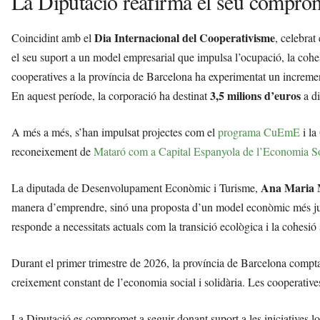
La Diputació reafirma el seu compro
Dia Internacional del Cooperativisme
Coincidint amb el
, celebrat
el seu suport a un model empresarial que impulsa l’ocupació, la cohes
cooperatives a la província de Barcelona ha experimentat un increme
3,5 milions d’euros
En aquest període, la corporació ha destinat
a di
A més a més, s’han impulsat projectes com el
programa CuEmE
i la
reconeixement de
Mataró com a Capital Espanyola de l’Economia S
Ana Maria 
La diputada de Desenvolupament Econòmic i Turisme,
manera d’emprendre, sinó una proposta d’un model econòmic més just,
responde a necessitats actuals com la transició ecològica i la cohesió 
Durant el primer trimestre de 2026, la província de Barcelona com
creixement constant de l’economia social i solidària. Les cooperativ
La Diputació es compromet a seguir donant suport a les iniciatives loc