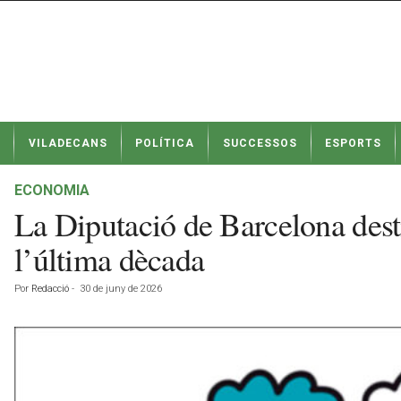
N
VILADECANS
POLÍTICA
SUCCESSOS
ESPORTS
o
t
í
ECONOMIA
c
La Diputació de Barcelona desti
i
e
l’última dècada
s
d
Por
Redacció
-
30 de juny de 2026
e
V
i
l
a
d