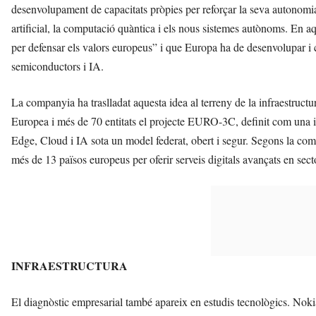
desenvolupament de capacitats pròpies per reforçar la seva autonomia 
artificial, la computació quàntica i els nous sistemes autònoms. En aq
per defensar els valors europeus” i que Europa ha de desenvolupar i con
semiconductors i IA.
La companyia ha traslladat aquesta idea al terreny de la infraestruc
Europea i més de 70 entitats el projecte EURO-3C, definit com una i
Edge, Cloud i IA sota un model federat, obert i segur. Segons la c
més de 13 països europeus per oferir serveis digitals avançats en sect
INFRAESTRUCTURA
El diagnòstic empresarial també apareix en estudis tecnològics. No