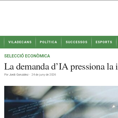
N
VILADECANS
POLÍTICA
SUCCESSOS
ESPORTS
o
t
í
SELECCIÓ ECONÒMICA
c
La demanda d’IA pressiona la i
i
e
Por
Jordi González
-
24 de juny de 2026
s
d
e
V
i
l
a
d