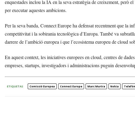
enquestades inclou la IA en la seva estratègia de creixement, però el 
per executar aquestes ambicions.
Per la seva banda, Connect Europe ha defensat recentment que la infr
competitivitat i la sobirania tecnològica d’Europa. També va subratlla
darrere de l’ambició europea i que l’ecosistema europeu de cloud sob
En aquest context, les iniciatives europees en cloud, centres de dade
empreses, startups, investigadors i administracions puguin desenvolupa
ETIQUETAS
Comissió Europea
Connect Europe
Marc Murtra
Nokia
Telefón