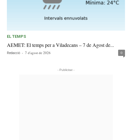
EL TEMPS
AEMET: El temps per a Viladecans – 7 de Agost de...
-
7 d'agost de 2026
0
Redacció
- Publicitat -