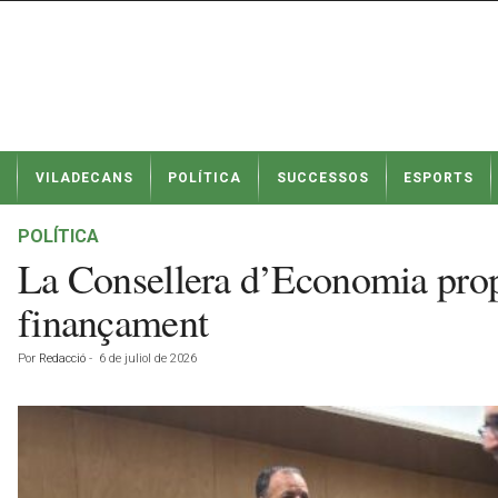
N
VILADECANS
POLÍTICA
SUCCESSOS
ESPORTS
o
t
í
POLÍTICA
c
La Consellera d’Economia propo
i
e
finançament
s
d
Por
Redacció
-
6 de juliol de 2026
e
V
i
l
a
d