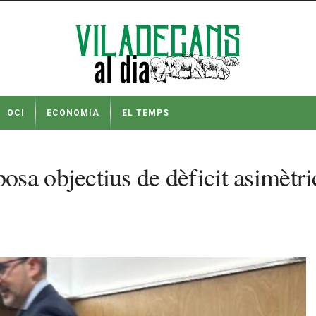
OCI
ECONOMIA
EL TEMPS
sa objectius de dèficit asimètri