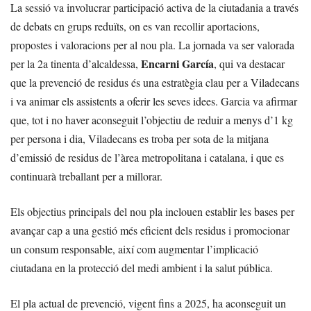
La sessió va involucrar participació activa de la ciutadania a través
de debats en grups reduïts, on es van recollir aportacions,
propostes i valoracions per al nou pla. La jornada va ser valorada
Encarni García
per la 2a tinenta d’alcaldessa,
, qui va destacar
que la prevenció de residus és una estratègia clau per a Viladecans
i va animar els assistents a oferir les seves idees. Garcia va afirmar
que, tot i no haver aconseguit l’objectiu de reduir a menys d’1 kg
per persona i dia, Viladecans es troba per sota de la mitjana
d’emissió de residus de l’àrea metropolitana i catalana, i que es
continuarà treballant per a millorar.
Els objectius principals del nou pla inclouen establir les bases per
avançar cap a una gestió més eficient dels residus i promocionar
un consum responsable, així com augmentar l’implicació
ciutadana en la protecció del medi ambient i la salut pública.
El pla actual de prevenció, vigent fins a 2025, ha aconseguit un