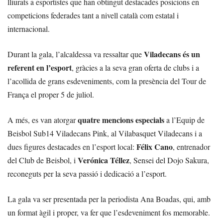
lliurats a esportistes que han obtingut destacades posicions en
competicions federades tant a nivell català com estatal i
internacional.
Viladecans és un
Durant la gala, l’alcaldessa va ressaltar que
referent en l’esport
, gràcies a la seva gran oferta de clubs i a
l’acollida de grans esdeveniments, com la presència del Tour de
França el proper 5 de juliol.
quatre mencions especials
A més, es van atorgar
a l’Equip de
Beisbol Sub14 Viladecans Pink, al Vilabasquet Viladecans i a
Félix Cano
dues figures destacades en l’esport local:
, entrenador
Verónica Téllez
del Club de Beisbol, i
, Sensei del Dojo Sakura,
reconeguts per la seva passió i dedicació a l’esport.
La gala va ser presentada per la periodista Ana Boadas, qui, amb
un format àgil i proper, va fer que l’esdeveniment fos memorable.