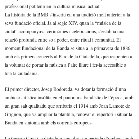
professional pot tenir en la cultura musical actual”.
La història de la BMB s’inscriu en una tradició molt anterior a la
seva fundació oficial. Ja al segle XIV, quan la “música de la
ciutat” acompanyava cerimònies i celebracions, s’establia una
relació profunda entre so i poder, entre ritual i comunitat. El
moment fundacional de la Banda se situa a la primavera de 1886,
amb els primers concerts al Parc de la Ciutadella, que responien a
la voluntat de portar la música a l’aire lliure i fer-la accessible a
tota la ciutadania.
El primer director, Josep Rodoreda, va dotar la formació d’una
ambició artística insòlita en el panorama bandístic de l’època, amb
un gran salt qualitatiu que arribaria el 1914 amb Joan Lamote de
Grignon, que va ampliar la plantilla, renovar el repertori i situar la
Banda en sintonia amb els corrents europeus.
La Guerra Civil i la dictadura van obrir un període d’ombres, amb