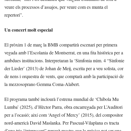
veure els processos d’assajos, per veure com es munta el
repertori”.
Un concert molt especial
El pròxim 1 de març la BMB compartirà escenari per primera
vegada amb l’Escolania de Montserrat, en una fita històrica per a
ambdues institucions. Interpretaran la ‘Simfonia núm. 4 “Sinfonie
der Lieder’ (2013) de Johan de Meij, escrita per a veu solista, cor
de nens i orquestra de vents, que comptarà amb la participació de
la mezzosoprano Gemma Coma-Alabert.
El programa també inclourà l’estrena mundial de ‘Chibola Mu
Lumba’ (2025), d’Hèctor Parra, obra encarregada per L’Auditori
per a l’ocasió; així com ‘Angel of Mercy’ (2015), del compositor
nord-americà David Maslanka. Per Pascual-Vilaplana es tracta
d’una tria “interessant” perquè mostra que la música pot ser una