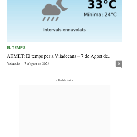
EL TEMPS
AEMET: El temps per a Viladecans – 7 de Agost de...
-
7 d'agost de 2026
0
Redacció
- Publicitat -