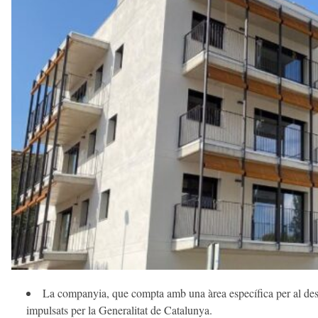
e
c
a
n
s
a
v
u
i
La companyia, que compta amb una àrea específica per al dese
impulsats per la Generalitat de Catalunya.