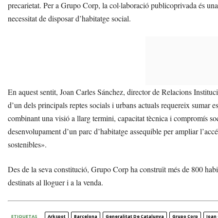
precarietat. Per a Grupo Corp, la col·laboració publicoprivada és una de
necessitat de disposar d’habitatge social.
En aquest sentit, Joan Carles Sánchez, director de Relacions Institu
d’un dels principals reptes socials i urbans actuals requereix sumar es
combinant una visió a llarg termini, capacitat tècnica i compromís so
desenvolupament d’un parc d’habitatge assequible per ampliar l’accés 
sostenibles».
Des de la seva constitució, Grupo Corp ha construït més de 800 habi
destinats al lloguer i a la venda.
ETIQUETAS
Arkspot
Barcelona
Generalitat De Catalunya
Grupo Corp
Joan