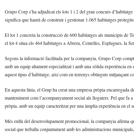
Grupo Corp s’ha adjudicat els lots 1 i 2 del gran concurs d’habitatge 
significa que haurà de construir i gestionar 1.065 habitatges protegits
El lot 1 concreta la construcció de 600 habitatges als municipis de
el lot 4 situa els 464 habitatges a Abrera, Centelles, Esplugues, la S
Segons la informació facilitada per la companyia, Grupo Corp compta
amb un equip altament especialitzat i amb una sòlida experiència en el 
aquest tipus d’habitatge, així com en terrenys obtinguts mitjançant co
En aquesta línia, el Grup ha creat una empresa pròpia encarregada de 
manteniment com l’acompanyament social als llogaters. Pel que fa a l
pròpia, amb un equip caracteritzat per una àmplia experiència en el s
Més enllà del desenvolupament promocional, la companyia afirma que
social que treballa conjuntament amb les administracions municipals, 