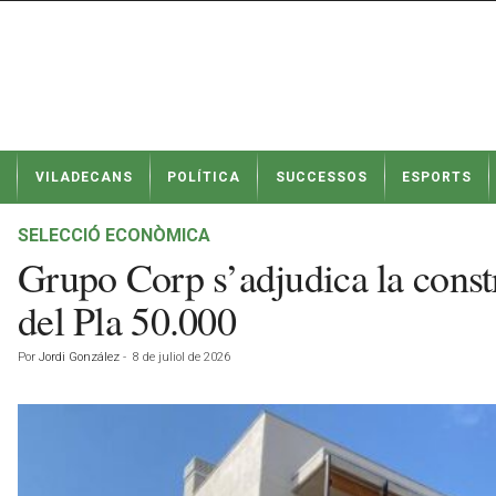
N
VILADECANS
POLÍTICA
SUCCESSOS
ESPORTS
o
t
í
SELECCIÓ ECONÒMICA
c
Grupo Corp s’adjudica la const
i
e
del Pla 50.000
s
d
Por
Jordi González
-
8 de juliol de 2026
e
V
i
l
a
d