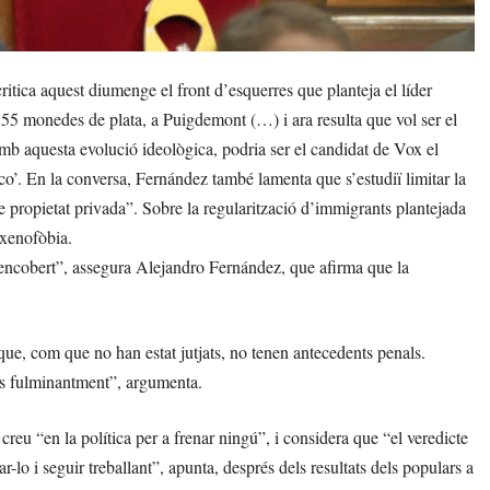
tica aquest diumenge el front d’esquerres que planteja el líder
155 monedes de plata, a Puigdemont (…) i ara resulta que vol ser el
Amb aquesta evolució ideològica, podria ser el candidat de Vox el
co’. En la conversa, Fernández també lamenta que s’estudiï limitar la
 propietat privada”. Sobre la regularització d’immigrants plantejada
 xenofòbia.
’ encobert”, assegura Alejandro Fernández, que afirma que la
ue, com que no han estat jutjats, no tenen antecedents penals.
des fulminantment”, argumenta.
eu “en la política per a frenar ningú”, i considera que “el veredicte
-lo i seguir treballant”, apunta, després dels resultats dels populars a