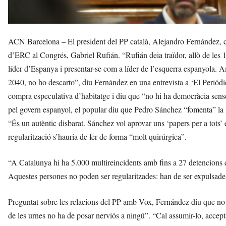
ACN Barcelona – El president del PP català, Alejandro Fernández, cri
d’ERC al Congrés, Gabriel Rufián. “Rufián deia traïdor, allò de les 
líder d’Espanya i presentar-se com a líder de l’esquerra espanyola. 
2040, no ho descarto”, diu Fernández en una entrevista a ‘El Periódi
compra especulativa d’habitatge i diu que “no hi ha democràcia sense
pel govern espanyol, el popular diu que Pedro Sánchez “fomenta” la
“És un autèntic disbarat. Sánchez vol aprovar uns ‘papers per a tots
regularització s’hauria de fer de forma “molt quirúrgica”.
“A Catalunya hi ha 5.000 multireincidents amb fins a 27 detencions q
Aquestes persones no poden ser regularitzades: han de ser expulsa
Preguntat sobre les relacions del PP amb Vox, Fernández diu que no cr
de les urnes no ha de posar nerviós a ningú”. “Cal assumir-lo, acceptar