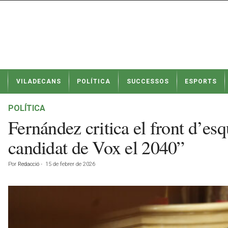
N
VILADECANS
POLÍTICA
SUCCESSOS
ESPORTS
o
t
í
POLÍTICA
c
Fernández critica el front d’es
i
e
candidat de Vox el 2040”
s
d
Por
Redacció
-
15 de febrer de 2026
e
V
i
l
a
d