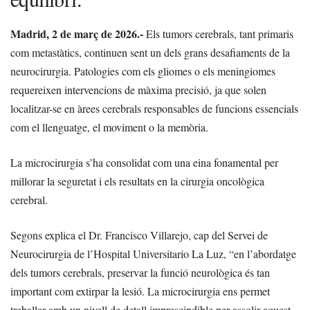
Madrid, 2 de març de 2026.-
Els tumors cerebrals, tant primaris
com metastàtics, continuen sent un dels grans desafiaments de la
neurocirurgia. Patologies com els gliomes o els meningiomes
requereixen intervencions de màxima precisió, ja que solen
localitzar-se en àrees cerebrals responsables de funcions essencials
com el llenguatge, el moviment o la memòria.
La microcirurgia s’ha consolidat com una eina fonamental per
millorar la seguretat i els resultats en la cirurgia oncològica
cerebral.
Segons explica el Dr. Francisco Villarejo, cap del Servei de
Neurocirurgia de l’Hospital Universitario La Luz, “en l’abordatge
dels tumors cerebrals, preservar la funció neurològica és tan
important com extirpar la lesió. La microcirurgia ens permet
treballar amb un nivell de detall imprescindible per assolir aquest