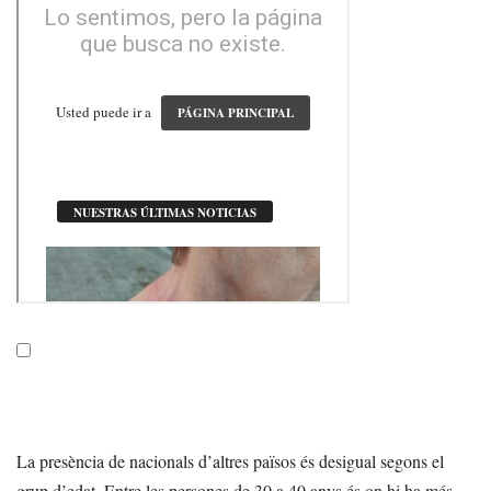
La presència de nacionals d’altres països és desigual segons el
grup d’edat. Entre les persones de 30 a 40 anys és on hi ha més