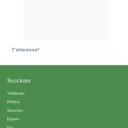
T’interessa?
Seccions
Viladecans
Política
Successos
Esports
Oci