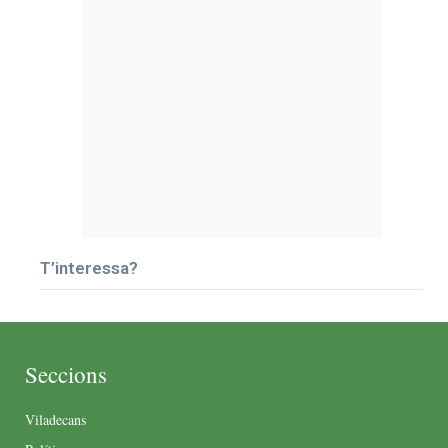
T’interessa?
Seccions
Viladecans