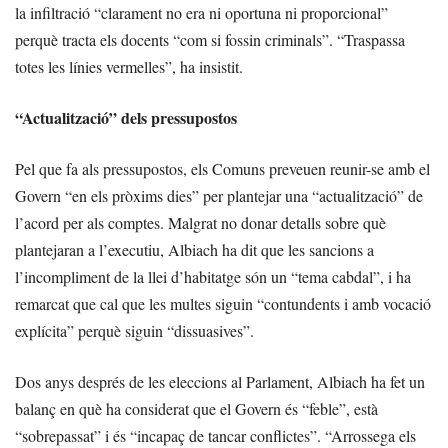
la infiltració “clarament no era ni oportuna ni proporcional”
perquè tracta els docents “com si fossin criminals”. “Traspassa
totes les línies vermelles”, ha insistit.
“Actualització” dels pressupostos
Pel que fa als pressupostos, els Comuns preveuen reunir-se amb el
Govern “en els pròxims dies” per plantejar una “actualització” de
l’acord per als comptes. Malgrat no donar detalls sobre què
plantejaran a l’executiu, Albiach ha dit que les sancions a
l’incompliment de la llei d’habitatge són un “tema cabdal”, i ha
remarcat que cal que les multes siguin “contundents i amb vocació
explícita” perquè siguin “dissuasives”.
Dos anys després de les eleccions al Parlament, Albiach ha fet un
balanç en què ha considerat que el Govern és “feble”, està
“sobrepassat” i és “incapaç de tancar conflictes”. “Arrossega els